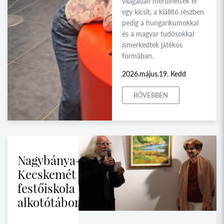
világában merülhettek el
egy kicsit, a kiállító részben
pedig a hungarikumokkal
és a magyar tudósokkal
ismerkedtek játékos
formában.
2026.május.19. Kedd
BŐVEBBEN
Nagybánya-
Kecskemét
festőiskola
alkotótábor