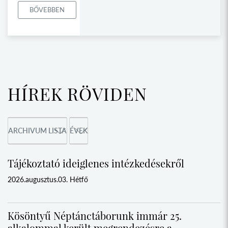
BŐVEBBEN
HÍREK RÖVIDEN
ARCHIVUM LISTA
ÉVEK
Tájékoztató ideiglenes intézkedésekről
2026.augusztus.03. Hétfő
Kösöntyű Néptánctáborunk immár 25.
alkalommal került megrendezésre a