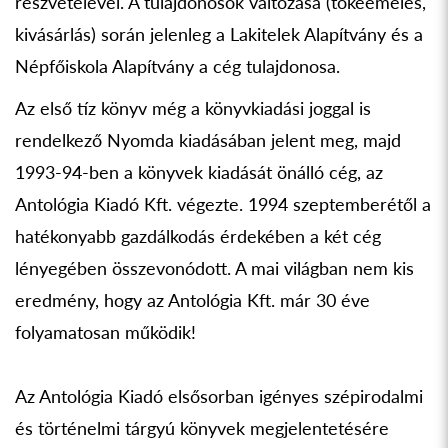
részvételével. A tulajdonosok változása (tőkeemelés,
kivásárlás) során jelenleg a Lakitelek Alapítvány és a
Népfőiskola Alapítvány a cég tulajdonosa.
Az első tíz könyv még a könyvkiadási joggal is
rendelkező Nyomda kiadásában jelent meg, majd
1993-94-ben a könyvek kiadását önálló cég, az
Antológia Kiadó Kft. végezte. 1994 szeptemberétől a
hatékonyabb gazdálkodás érdekében a két cég
lényegében összevonódott. A mai világban nem kis
eredmény, hogy az Antológia Kft. már 30 éve
folyamatosan működik!
Az Antológia Kiadó elsősorban igényes szépirodalmi
és történelmi tárgyú könyvek megjelentetésére