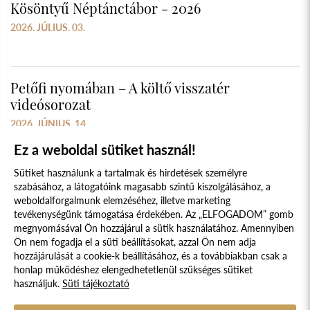
Kösöntyű Néptánctábor - 2026
2026. JÚLIUS. 03.
Petőfi nyomában – A költő visszatér
videósorozat
2026. JÚNIUS. 14.
Ez a weboldal sütiket használ!
Sütiket használunk a tartalmak és hirdetések személyre
szabásához, a látogatóink magasabb szintű kiszolgálásához, a
weboldalforgalmunk elemzéséhez, illetve marketing
tevékenységünk támogatása érdekében. Az „ELFOGADOM” gomb
megnyomásával Ön hozzájárul a sütik használatához. Amennyiben
Süti szabályzat
Adatvédelmi nyilatkozat
Ön nem fogadja el a süti beállításokat, azzal Ön nem adja
hozzájárulását a cookie-k beállításához, és a továbbiakban csak a
Jogi nyilatkozat
honlap működéshez elengedhetetlenül szükséges sütiket
használjuk.
Süti tájékoztató
© 2017 - 2026 NÉPFŐISKOLA ALAPÍTVÁNY, LAKITELEK. MINDEN JOG
FENNTARTVA.