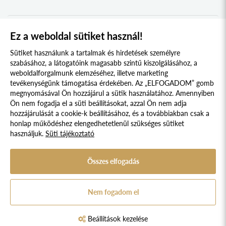
UNGI KOLLÉGIUM
2019
UGOCSAI KOLLÉGIUM
2018
Ez a weboldal sütiket használ!
1
2
MÁRAMAROSI KOLLÉGIUM
2017
Sütiket használunk a tartalmak és hirdetések személyre
DRÁVASZÖG ÉS SZLAVÓNIA KOLLÉGIUM
2016
szabásához, a látogatóink magasabb szintű kiszolgálásához, a
weboldalforgalmunk elemzéséhez, illetve marketing
TESSEDIK SÁMUEL KOLLÉGIUM
2015
tevékenységünk támogatása érdekében. Az „ELFOGADOM” gomb
megnyomásával Ön hozzájárul a sütik használatához. Amennyiben
AFRIKA KOLLÉGIUM
2014
Süti szabályzat
Adatvédelmi nyilatkozat
Ön nem fogadja el a süti beállításokat, azzal Ön nem adja
KELETI NYITÁS KOLLÉGIUM
2013
hozzájárulását a cookie-k beállításához, és a továbbiakban csak a
Jogi nyilatkozat
honlap működéshez elengedhetetlenül szükséges sütiket
IBERO-AMERICA KOLLÉGIUM
2012
használjuk.
Süti tájékoztató
© 2017 - 2026 NÉPFŐISKOLA ALAPÍTVÁNY, LAKITELEK. MINDEN JOG
KERKAI JENŐ KOLLÉGIUM
2011
FENNTARTVA.
DESIGNED & POWERED BY
POSITIVE ADAMSKY
SZENT-GYÖRGYI ALBERT KOLLÉGIUM
Összes elfogadás
2010
A Népfőiskola Alapítvány támogatója:
VARGA DOMOKOS KOLLÉGIUM
2009
Nem fogadom el
STEINDL IMRE PARLEMENTI KOLLÉGIUM
2008
KOSSUTH KOLLÉGIUM
Beállítások kezelése