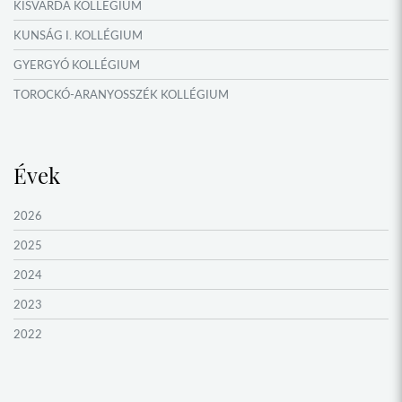
KISVÁRDA KOLLÉGIUM
KUNSÁG I. KOLLÉGIUM
GYERGYÓ KOLLÉGIUM
TOROCKÓ-ARANYOSSZÉK KOLLÉGIUM
KOMÁROM KOLLÉGIUM
GYIMES KOLLÉGIUM
Évek
GARAM MENTI KOLLÉGIUM
ŐRVIDÉK KOLLÉGIUM
2026
MOLDVAI CSÁNGÓ KOLLÉGIUM
2025
HEGYKÖZ KOLLÉGIUM
2024
ZENTA KOLLÉGIUM
2023
NYUGAT-BÁCSKA KOLLÉGIUM
2022
MURAVIDÉK KOLLÉGIUM
2021
BEREGI KOLLÉGIUM
2020