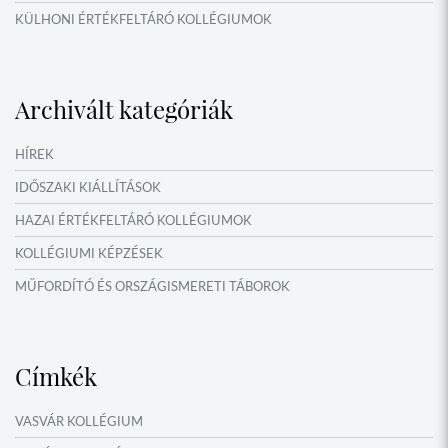
KÜLHONI ÉRTÉKFELTÁRÓ KOLLÉGIUMOK
MŰFORDÍTÓ ÉS ORSZÁGISMERETI TÁBOROK
VERSENYEK, VETÉLKEDŐK
Archivált kategóriák
IDŐSZAKI KIÁLLÍTÁSOK
NYÁRI TÁBOROK
HÍREK
OKTATÁS, KULTÚRA
IDŐSZAKI KIÁLLÍTÁSOK
HAZAI ÉRTÉKFELTÁRÓ KOLLÉGIUMOK
KOLLÉGIUMI KÉPZÉSEK
MŰFORDÍTÓ ÉS ORSZÁGISMERETI TÁBOROK
NYÁRI TÁBOROK
Címkék
VASVÁR KOLLÉGIUM