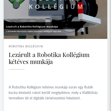
ROBOTIKA KOLLÉGIUM
Lezárult a Robotika Kollégium
kétéves munkája
A Robotika Kollégium kétéves munkája során egy Rubik
kocka kinézetű robot került megépítésre, mely a Kiállítóház
termeiben lát el digitális tárlatvezetési feladatot.