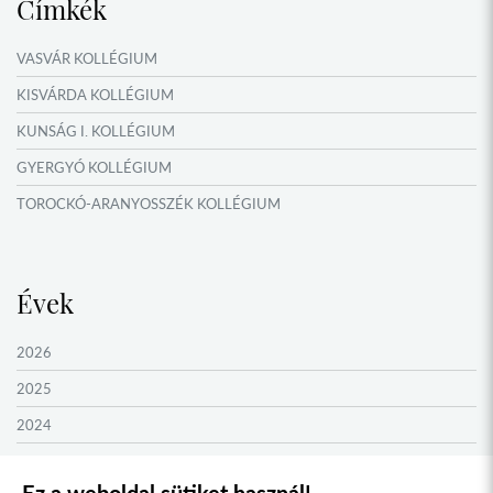
Címkék
VASVÁR KOLLÉGIUM
KISVÁRDA KOLLÉGIUM
KUNSÁG I. KOLLÉGIUM
GYERGYÓ KOLLÉGIUM
TOROCKÓ-ARANYOSSZÉK KOLLÉGIUM
KOMÁROM KOLLÉGIUM
GYIMES KOLLÉGIUM
Évek
GARAM MENTI KOLLÉGIUM
ŐRVIDÉK KOLLÉGIUM
2026
MOLDVAI CSÁNGÓ KOLLÉGIUM
2025
HEGYKÖZ KOLLÉGIUM
2024
ZENTA KOLLÉGIUM
2023