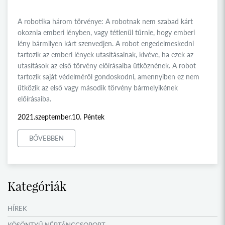
A robotika három törvénye: A robotnak nem szabad kárt
okoznia emberi lényben, vagy tétlenül tűrnie, hogy emberi
lény bármilyen kárt szenvedjen. A robot engedelmeskedni
tartozik az emberi lények utasításainak, kivéve, ha ezek az
utasítások az első törvény előírásaiba ütköznének. A robot
tartozik saját védelméről gondoskodni, amennyiben ez nem
ütközik az első vagy második törvény bármelyikének
előírásaiba.
2021.szeptember.10. Péntek
BŐVEBBEN
Kategóriák
HÍREK
KÖSÖNTYŰ NÉPTÁNCCSOPORT