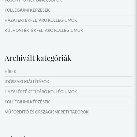
KOLLÉGIUMI KÉPZÉSEK
HAZAI ÉRTÉKFELTÁRÓ KOLLÉGIUMOK
KÜLHONI ÉRTÉKFELTÁRÓ KOLLÉGIUMOK
MŰFORDÍTÓ ÉS ORSZÁGISMERETI TÁBOROK
VERSENYEK, VETÉLKEDŐK
Archivált kategóriák
IDŐSZAKI KIÁLLÍTÁSOK
NYÁRI TÁBOROK
HÍREK
OKTATÁS, KULTÚRA
IDŐSZAKI KIÁLLÍTÁSOK
HAZAI ÉRTÉKFELTÁRÓ KOLLÉGIUMOK
KOLLÉGIUMI KÉPZÉSEK
MŰFORDÍTÓ ÉS ORSZÁGISMERETI TÁBOROK
NYÁRI TÁBOROK