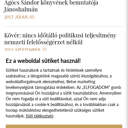
Agócs Sándor könyvének bemutatója
Jánoshalmán
2017. JÚLIUS. 05.
Kövér: nincs időtálló politikusi teljesítmény
nemzeti felelősségérzet nélkül
2013. SZEPTEMBER. 22.
Ez a weboldal sütiket használ!
Sütiket használunk a tartalmak és hirdetések személyre
szabásához, a látogatóink magasabb szintű kiszolgálásához, a
weboldalforgalmunk elemzéséhez, illetve marketing
tevékenységünk támogatása érdekében. Az „ELFOGADOM” gomb
megnyomásával Ön hozzájárul a sütik használatához. Amennyiben
Süti szabályzat
Adatvédelmi nyilatkozat
Ön nem fogadja el a süti beállításokat, azzal Ön nem adja
hozzájárulását a cookie-k beállításához, és a továbbiakban csak a
Jogi nyilatkozat
honlap működéshez elengedhetetlenül szükséges sütiket
használjuk.
Süti tájékoztató
© 2017 - 2026 NÉPFŐISKOLA ALAPÍTVÁNY, LAKITELEK. MINDEN JOG
FENNTARTVA.
DESIGNED & POWERED BY
POSITIVE ADAMSKY