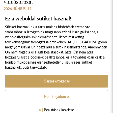
videósorozat
2026. JÚNIUS. 14.
Ez a weboldal sütiket használ!
Sütiket használunk a tartalmak és hirdetések személyre
szabásához, a látogatóink magasabb szintű kiszolgálásához, a
weboldalforgalmunk elemzéséhez, illetve marketing
tevékenységünk támogatása érdekében. Az „ELFOGADOM” gomb
megnyomásával Ön hozzájárul a sütik használatához. Amennyiben
Süti szabályzat
Adatvédelmi nyilatkozat
Ön nem fogadja el a süti beállításokat, azzal Ön nem adja
hozzájárulását a cookie-k beállításához, és a továbbiakban csak a
Jogi nyilatkozat
honlap működéshez elengedhetetlenül szükséges sütiket
használjuk.
Süti tájékoztató
© 2017 - 2026 NÉPFŐISKOLA ALAPÍTVÁNY, LAKITELEK. MINDEN JOG
FENNTARTVA.
DESIGNED & POWERED BY
POSITIVE ADAMSKY
Összes elfogadás
A Népfőiskola Alapítvány támogatója:
Nem fogadom el
Beállítások kezelése