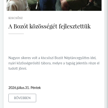
KISCSŐSZ
A Bozót közösségét fejlesztettük
Nagyon sikeres volt a kiscsőszi Bozót Néptáncegyüttes idei,
nyári közösségerősítő tábora, melyre a tagság jelentős része el
tudott jönni.
2026.július.31. Péntek
BŐVEBBEN