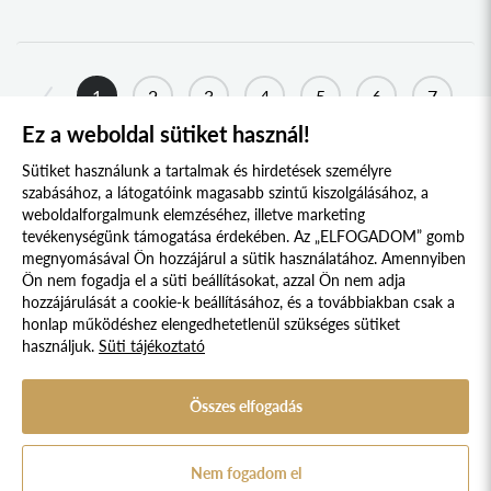
TATA
TOKAJ
1
2
3
4
5
6
7
KONDOROS
Ez a weboldal sütiket használ!
8
...
363
364
NAGYSZŐLŐS
Sütiket használunk a tartalmak és hirdetések személyre
KOVÁSZNA
szabásához, a látogatóink magasabb szintű kiszolgálásához, a
weboldalforgalmunk elemzéséhez, illetve marketing
GÖMÖRPÉTERFALA
tevékenységünk támogatása érdekében. Az „ELFOGADOM” gomb
SZÜRTE
megnyomásával Ön hozzájárul a sütik használatához. Amennyiben
Süti szabályzat
Adatvédelmi nyilatkozat
Ön nem fogadja el a süti beállításokat, azzal Ön nem adja
MARTOS
hozzájárulását a cookie-k beállításához, és a továbbiakban csak a
Jogi nyilatkozat
PÁLOS
honlap működéshez elengedhetetlenül szükséges sütiket
használjuk.
Süti tájékoztató
© 2017 - 2026 NÉPFŐISKOLA ALAPÍTVÁNY, LAKITELEK. MINDEN JOG
NYÍRTELEK-FELSŐSÓSKÚT
FENNTARTVA.
DESIGNED & POWERED BY
POSITIVE ADAMSKY
SZOVÁTA
Összes elfogadás
A Népfőiskola Alapítvány támogatója:
SZÉKELYDERZS
HEGYKÖZSZENTIMRE
Nem fogadom el