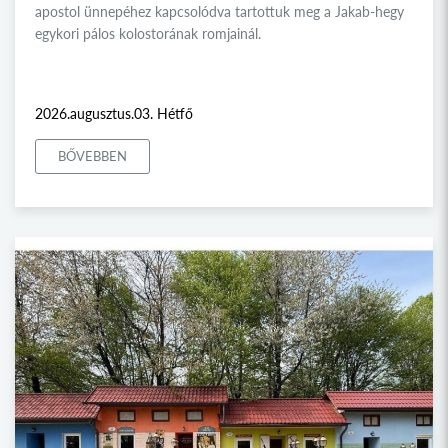
apostol ünnepéhez kapcsolódva tartottuk meg a Jakab-hegy
egykori pálos kolostorának romjainál.
2026.augusztus.03. Hétfő
BŐVEBBEN