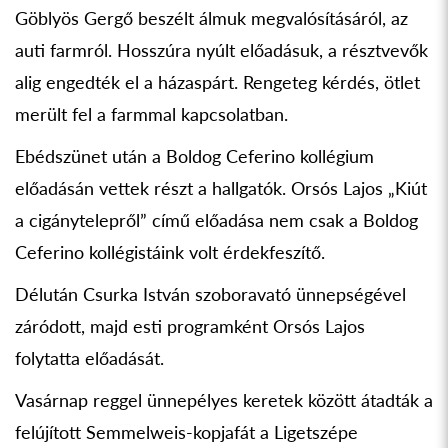
Göblyös Gergő beszélt álmuk megvalósításáról, az
auti farmról. Hosszúra nyúlt előadásuk, a résztvevők
alig engedték el a házaspárt. Rengeteg kérdés, ötlet
merült fel a farmmal kapcsolatban.
Ebédszünet után a Boldog Ceferino kollégium
előadásán vettek részt a hallgatók. Orsós Lajos „Kiút
a cigánytelepről” című előadása nem csak a Boldog
Ceferino kollégistáink volt érdekfeszítő.
Délután Csurka István szoboravató ünnepségével
záródott, majd esti programként Orsós Lajos
folytatta előadását.
Vasárnap reggel ünnepélyes keretek között átadták a
felújított Semmelweis-kopjafát a Ligetszépe