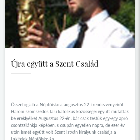
Újra együtt a Szent Család
Összefoglaló a Népfőiskola augusztus 22-i rendezvényeiről
Három szomszédos falu katolikus közösségei együtt mutatták
be ereklyéiket Augusztus 22-én, bár csak testük egy-egy apró
csontszilánkja képében, s csupán egyetlen napra, de ezer év
után ismét együtt volt Szent István királyunk családja a
Lakitelek Népfőiskolán.