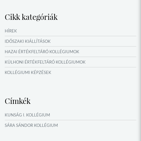
Cikk kategóriák
HÍREK
IDŐSZAKI KIÁLLÍTÁSOK
HAZAI ÉRTÉKFELTÁRÓ KOLLÉGIUMOK
KÜLHONI ÉRTÉKFELTÁRÓ KOLLÉGIUMOK
KOLLÉGIUMI KÉPZÉSEK
KÖSÖNTYŰ NÉPTÁNCCSOPORT
MŰFORDÍTÓ ÉS ORSZÁGISMERETI TÁBOROK
Címkék
NYÁRI TÁBOROK
OKTATÁS, KULTÚRA
KUNSÁG I. KOLLÉGIUM
VERSENYEK, VETÉLKEDŐK
SÁRA SÁNDOR KOLLÉGIUM
NÉPFŐISKOLA HÁLÓZAT ESEMÉNYEI