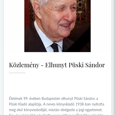
Közlemény - Elhunyt Püski Sándor
Életének 99. évében Budapesten elhunyt Püski Sándor, a
Püski Kiadó alapítója. A neves könyvkiadó 1938-ban nyitotta
meg első könyvesboltját, miután elvégezte a jogi egyetemet.