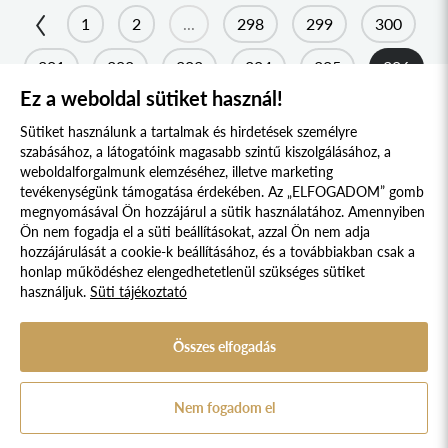
1
2
...
298
299
300
2011
301
302
303
304
305
306
2010
Ez a weboldal sütiket használ!
2009
Sütiket használunk a tartalmak és hirdetések személyre
szabásához, a látogatóink magasabb szintű kiszolgálásához, a
weboldalforgalmunk elemzéséhez, illetve marketing
tevékenységünk támogatása érdekében. Az „ELFOGADOM” gomb
megnyomásával Ön hozzájárul a sütik használatához. Amennyiben
Süti szabályzat
Adatvédelmi nyilatkozat
Ön nem fogadja el a süti beállításokat, azzal Ön nem adja
hozzájárulását a cookie-k beállításához, és a továbbiakban csak a
Jogi nyilatkozat
honlap működéshez elengedhetetlenül szükséges sütiket
használjuk.
Süti tájékoztató
© 2017 - 2026 NÉPFŐISKOLA ALAPÍTVÁNY, LAKITELEK. MINDEN JOG
FENNTARTVA.
DESIGNED & POWERED BY
POSITIVE ADAMSKY
Összes elfogadás
A Népfőiskola Alapítvány támogatója:
Nem fogadom el