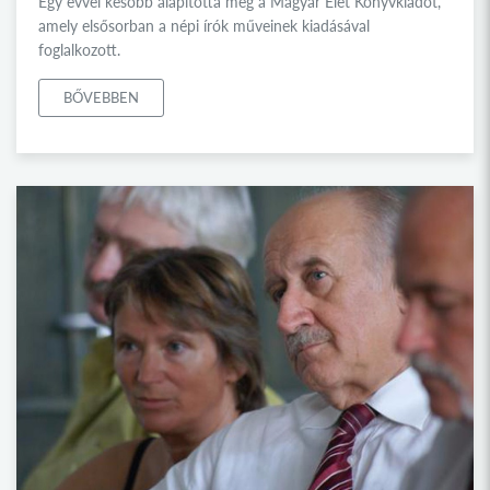
Egy évvel később alapította meg a Magyar Élet Könyvkiadót,
amely elsősorban a népi írók műveinek kiadásával
foglalkozott.
BŐVEBBEN