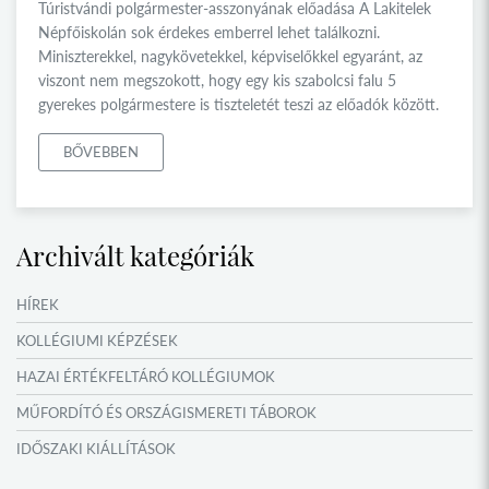
Túristvándi polgármester-asszonyának előadása A Lakitelek
Népfőiskolán sok érdekes emberrel lehet találkozni.
Miniszterekkel, nagykövetekkel, képviselőkkel egyaránt, az
viszont nem megszokott, hogy egy kis szabolcsi falu 5
gyerekes polgármestere is tiszteletét teszi az előadók között.
BŐVEBBEN
Archivált kategóriák
HÍREK
KOLLÉGIUMI KÉPZÉSEK
HAZAI ÉRTÉKFELTÁRÓ KOLLÉGIUMOK
MŰFORDÍTÓ ÉS ORSZÁGISMERETI TÁBOROK
IDŐSZAKI KIÁLLÍTÁSOK
NYÁRI TÁBOROK