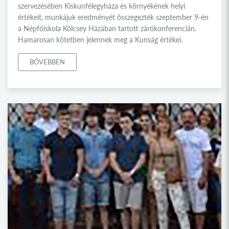
szervezésében Kiskunfélegyháza és környékének helyi
értékeit, munkájuk eredményét összegezték szeptember 9-én
a Népfőiskola Kölcsey Házában tartott zárókonferencián.
Hamarosan kötetben jelennek meg a Kunság értékei.
BŐVEBBEN