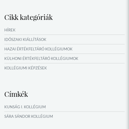
NYÁRI TÁBOROK
Cikk kategóriák
HÍREK
IDŐSZAKI KIÁLLÍTÁSOK
HAZAI ÉRTÉKFELTÁRÓ KOLLÉGIUMOK
KÜLHONI ÉRTÉKFELTÁRÓ KOLLÉGIUMOK
KOLLÉGIUMI KÉPZÉSEK
KÖSÖNTYŰ NÉPTÁNCCSOPORT
MŰFORDÍTÓ ÉS ORSZÁGISMERETI TÁBOROK
Címkék
NYÁRI TÁBOROK
OKTATÁS, KULTÚRA
KUNSÁG I. KOLLÉGIUM
VERSENYEK, VETÉLKEDŐK
SÁRA SÁNDOR KOLLÉGIUM
NÉPFŐISKOLA HÁLÓZAT ESEMÉNYEI