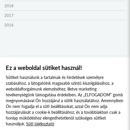
2018
2017
2016
2015
2014
2013
2012
Ez a weboldal sütiket használ!
1
2
2011
Sütiket használunk a tartalmak és hirdetések személyre
2010
szabásához, a látogatóink magasabb szintű kiszolgálásához, a
weboldalforgalmunk elemzéséhez, illetve marketing
2009
tevékenységünk támogatása érdekében. Az „ELFOGADOM” gomb
megnyomásával Ön hozzájárul a sütik használatához. Amennyiben
Süti szabályzat
Adatvédelmi nyilatkozat
Ön nem fogadja el a süti beállításokat, azzal Ön nem adja
hozzájárulását a cookie-k beállításához, és a továbbiakban csak a
Jogi nyilatkozat
honlap működéshez elengedhetetlenül szükséges sütiket
használjuk.
Süti tájékoztató
© 2017 - 2026 NÉPFŐISKOLA ALAPÍTVÁNY, LAKITELEK. MINDEN JOG