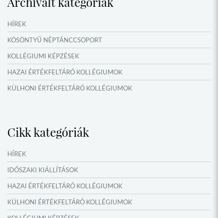
Archivált kategóriák
HÍREK
KÖSÖNTYŰ NÉPTÁNCCSOPORT
KOLLÉGIUMI KÉPZÉSEK
HAZAI ÉRTÉKFELTÁRÓ KOLLÉGIUMOK
KÜLHONI ÉRTÉKFELTÁRÓ KOLLÉGIUMOK
MŰFORDÍTÓ ÉS ORSZÁGISMERETI TÁBOROK
VERSENYEK, VETÉLKEDŐK
Cikk kategóriák
IDŐSZAKI KIÁLLÍTÁSOK
NYÁRI TÁBOROK
HÍREK
OKTATÁS, KULTÚRA
IDŐSZAKI KIÁLLÍTÁSOK
NÉPFŐISKOLA HÁLÓZAT ESEMÉNYEI
HAZAI ÉRTÉKFELTÁRÓ KOLLÉGIUMOK
KÜLHONI ÉRTÉKFELTÁRÓ KOLLÉGIUMOK
KOLLÉGIUMI KÉPZÉSEK