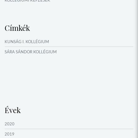
KÖSÖNTYŰ NÉPTÁNCCSOPORT
MŰFORDÍTÓ ÉS ORSZÁGISMERETI TÁBOROK
Címkék
NYÁRI TÁBOROK
OKTATÁS, KULTÚRA
KUNSÁG I. KOLLÉGIUM
VERSENYEK, VETÉLKEDŐK
SÁRA SÁNDOR KOLLÉGIUM
NÉPFŐISKOLA HÁLÓZAT ESEMÉNYEI
Évek
2020
2019