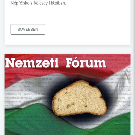
Népfőiskola Kölcsey Házában.
BŐVEBBEN