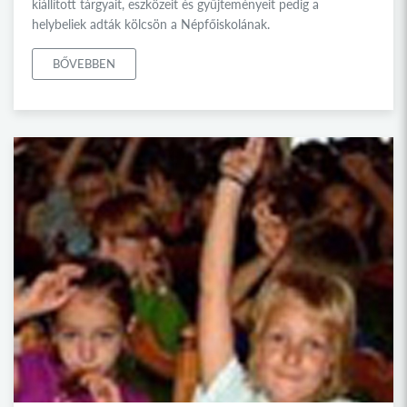
kiállított tárgyait, eszközeit és gyűjteményeit pedig a
helybeliek adták kölcsön a Népfőiskolának.
BŐVEBBEN