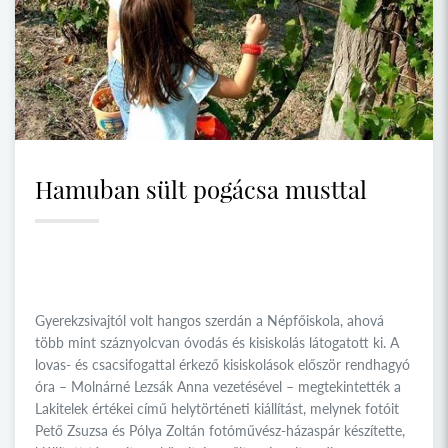
Hamuban sült pogácsa musttal
Gyerekzsivajtól volt hangos szerdán a Népfőiskola, ahová
több mint száznyolcvan óvodás és kisiskolás látogatott ki. A
lovas- és csacsifogattal érkező kisiskolások először rendhagyó
óra – Molnárné Lezsák Anna vezetésével – megtekintették a
Lakitelek értékei című helytörténeti kiállítást, melynek fotóit
Pető Zsuzsa és Pólya Zoltán fotóművész-házaspár készítette,