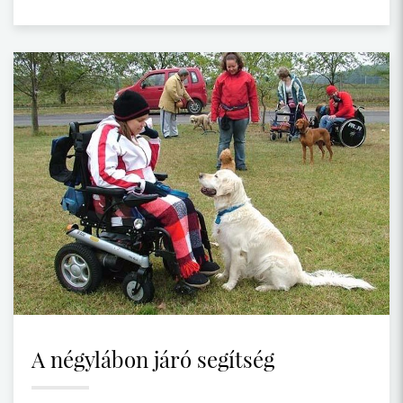
A négylábon járó segítség