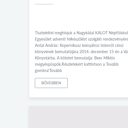
Tisztelettel meghívjuk a Nagykátai KALOT Népfőiskol
Egyesület adventi felkészülést szolgáló rendezvényér
Antal András: Kopernikusz leányához Istenről című
könyvének bemutatójára 2014. december 15-én a Vá
Könyvtárba. A kötetet bemutatja: Beer Miklós
megyéspüspök.Részletekért kattintson a Tovább
gombra!Tovább
BŐVEBBEN