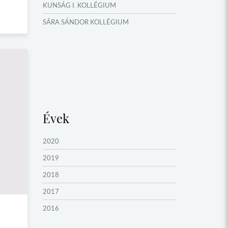
KUNSÁG I. KOLLÉGIUM
OKTATÁS, KULTÚRA
SÁRA SÁNDOR KOLLÉGIUM
VERSENYEK, VETÉLKEDŐK
NÉPFŐISKOLA HÁLÓZAT ESEMÉNYEI
Évek
2020
2019
2018
2017
2016
2015