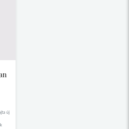
ban
jta új
ák