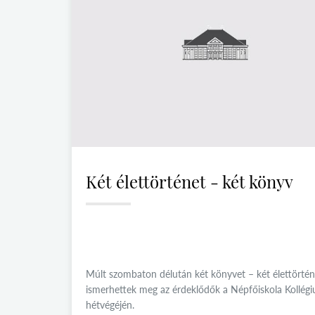
Két élettörténet - két könyv
Múlt szombaton délután két könyvet – két élettörtén
ismerhettek meg az érdeklődők a Népfőiskola Kollégi
hétvégéjén.