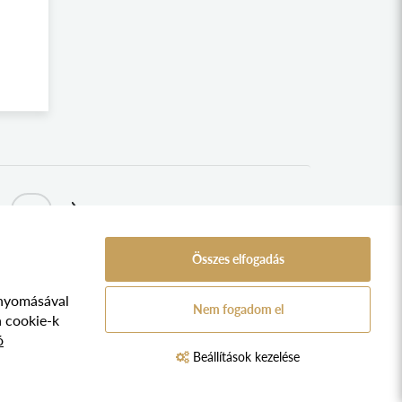
31
Összes elfogadás
nyomásával
A Népfőiskola Alapítvány támogatója:
Nem fogadom el
ozat
a cookie-k
ó
TVA.
Beállítások kezelése