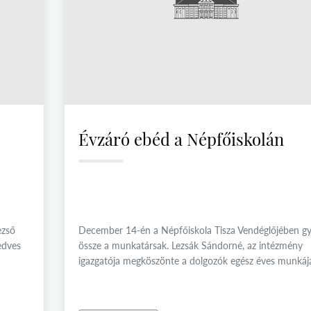
Évzáró ebéd a Népfőiskolán
ezső
December 14-én a Népfőiskola Tisza Vendéglőjében gy
edves
össze a munkatársak. Lezsák Sándorné, az intézmény
igazgatója megköszönte a dolgozók egész éves munkájá