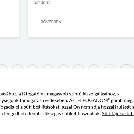
Sándorral.
BŐVEBBEN
2
3
4
5
6
7
8
...
30
básához, a látogatóink magasabb szintű kiszolgálásához, a
vékenységünk támogatása érdekében. Az „ELFOGADOM” gomb meg
Süti szabályzat
Adatvédelmi nyilatkozat
Jogi nyilatk
adja el a süti beállításokat, azzal Ön nem adja hozzájárulását 
 elengedhetetlenül szükséges sütiket használjuk.
Süti tájékoztat
017 - 2026 NÉPFŐISKOLA ALAPÍTVÁNY, LAKITELEK. MINDEN JOG FENNTAR
DESIGNED & POWERED BY
POSITIVE ADAMSKY