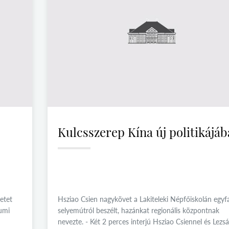
Kulcsszerep Kína új politikájá
etet
Hsziao Csien nagykövet a Lakiteleki Népfőiskolán egyfa
umi
selyemútról beszélt, hazánkat regionális központnak
nevezte. - Két 2 perces interjú Hsziao Csiennel és Lezs