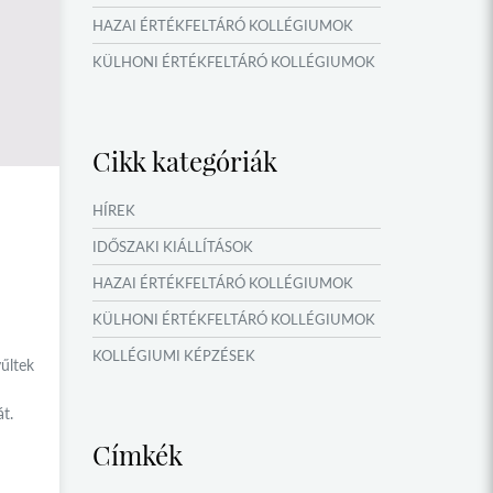
HAZAI ÉRTÉKFELTÁRÓ KOLLÉGIUMOK
KÜLHONI ÉRTÉKFELTÁRÓ KOLLÉGIUMOK
MŰFORDÍTÓ ÉS ORSZÁGISMERETI
TÁBOROK
Cikk kategóriák
VERSENYEK, VETÉLKEDŐK
IDŐSZAKI KIÁLLÍTÁSOK
HÍREK
NYÁRI TÁBOROK
IDŐSZAKI KIÁLLÍTÁSOK
OKTATÁS, KULTÚRA
HAZAI ÉRTÉKFELTÁRÓ KOLLÉGIUMOK
NÉPFŐISKOLA HÁLÓZAT ESEMÉNYEI
KÜLHONI ÉRTÉKFELTÁRÓ KOLLÉGIUMOK
KOLLÉGIUMI KÉPZÉSEK
űltek
KÖSÖNTYŰ NÉPTÁNCCSOPORT
t.
MŰFORDÍTÓ ÉS ORSZÁGISMERETI
Címkék
TÁBOROK
NYÁRI TÁBOROK