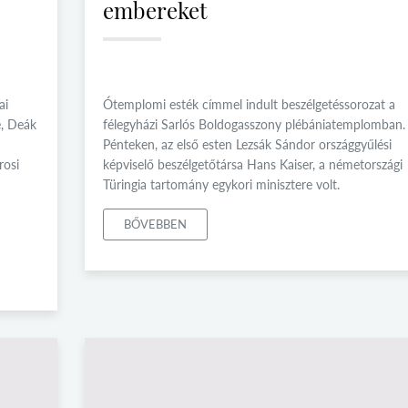
embereket
ai
Ótemplomi esték címmel indult beszélgetéssorozat a
e, Deák
félegyházi Sarlós Boldogasszony plébániatemplomban.
Pénteken, az első esten Lezsák Sándor országgyűlési
rosi
képviselő beszélgetőtársa Hans Kaiser, a németországi
Türingia tartomány egykori minisztere volt.
BŐVEBBEN