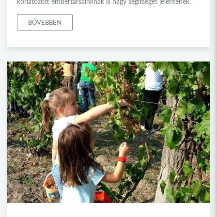
korlátozott embertársainknak is nagy segítséget jelentenek.
BŐVEBBEN