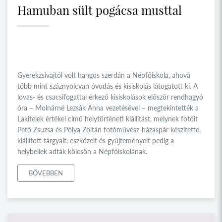
Hamuban sült pogácsa musttal
Gyerekzsivajtól volt hangos szerdán a Népfőiskola, ahová
több mint száznyolcvan óvodás és kisiskolás látogatott ki. A
lovas- és csacsifogattal érkező kisiskolások először rendhagyó
óra – Molnárné Lezsák Anna vezetésével – megtekintették a
Lakitelek értékei című helytörténeti kiállítást, melynek fotóit
Pető Zsuzsa és Pólya Zoltán fotóművész-házaspár készítette,
kiállított tárgyait, eszközeit és gyűjteményeit pedig a
helybeliek adták kölcsön a Népfőiskolának.
BŐVEBBEN