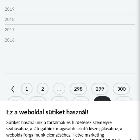
2019
2018
2017
2016
2015
2014
2013
2012
1
2
...
298
299
300
2011
301
302
303
304
305
306
2010
Ez a weboldal sütiket használ!
2009
Sütiket használunk a tartalmak és hirdetések személyre
szabásához, a látogatóink magasabb szintű kiszolgálásához, a
weboldalforgalmunk elemzéséhez, illetve marketing