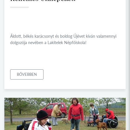
Áldott, békés karácsonyt és boldog Újévet kíván valamennyi
dolgozója nevében a Lakitelek Népfőiskola!
BŐVEBBEN