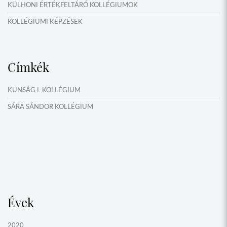
KÜLHONI ÉRTÉKFELTÁRÓ KOLLÉGIUMOK
KOLLÉGIUMI KÉPZÉSEK
KÖSÖNTYŰ NÉPTÁNCCSOPORT
MŰFORDÍTÓ ÉS ORSZÁGISMERETI TÁBOROK
Címkék
NYÁRI TÁBOROK
OKTATÁS, KULTÚRA
KUNSÁG I. KOLLÉGIUM
VERSENYEK, VETÉLKEDŐK
SÁRA SÁNDOR KOLLÉGIUM
NÉPFŐISKOLA HÁLÓZAT ESEMÉNYEI
Évek
2020