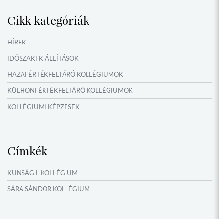
Cikk kategóriák
HÍREK
IDŐSZAKI KIÁLLÍTÁSOK
HAZAI ÉRTÉKFELTÁRÓ KOLLÉGIUMOK
KÜLHONI ÉRTÉKFELTÁRÓ KOLLÉGIUMOK
KOLLÉGIUMI KÉPZÉSEK
KÖSÖNTYŰ NÉPTÁNCCSOPORT
MŰFORDÍTÓ ÉS ORSZÁGISMERETI TÁBOROK
Címkék
NYÁRI TÁBOROK
OKTATÁS, KULTÚRA
KUNSÁG I. KOLLÉGIUM
VERSENYEK, VETÉLKEDŐK
SÁRA SÁNDOR KOLLÉGIUM
NÉPFŐISKOLA HÁLÓZAT ESEMÉNYEI