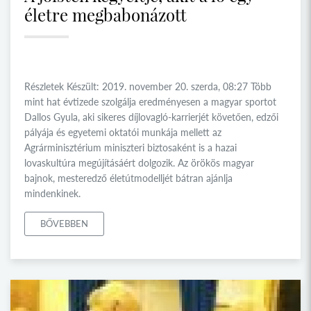
életre megbabonázott
Részletek Készült: 2019. november 20. szerda, 08:27 Több
mint hat évtizede szolgálja eredményesen a magyar sportot
Dallos Gyula, aki sikeres díjlovagló-karrierjét követően, edzői
pályája és egyetemi oktatói munkája mellett az
Agrárminisztérium miniszteri biztosaként is a hazai
lovaskultúra megújításáért dolgozik. Az örökös magyar
bajnok, mesteredző életútmodelljét bátran ajánlja
mindenkinek.
BŐVEBBEN