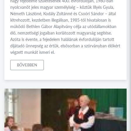
nagy fejedelme születésének 400. évfordulóján, 1980-ban
nyolcvanöt jeles magyar személyiség – köztük Illyés Gyula,
Németh Lászlóné, Kodály Zoltánné és Csoóri Sándor – által
létrehozott, kezdetben illegálisan, 1985-től hivatalosan is
működő Bethlen Gábor Alapítvány célja az utódállamokban
élő, nemzetiségi jogaiban korlátozott magyarság segítése.
Azóta is évente, a fejedelem halálának évfordulóján tartott
díjátadó ünnepség az értük, elsősorban a szórványban élőkért
végzett munkát ismeri el.
BŐVEBBEN