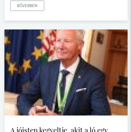
BŐVEBBEN
A jóisten kegyeltje, akit a ló egy