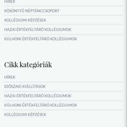
HÍREK
KÖSÖNTYŰ NÉPTÁNCCSOPORT
KOLLÉGIUMI KÉPZÉSEK
HAZAI ÉRTÉKFELTÁRÓ KOLLÉGIUMOK
KÜLHONI ÉRTÉKFELTÁRÓ KOLLÉGIUMOK
MŰFORDÍTÓ ÉS ORSZÁGISMERETI TÁBOROK
VERSENYEK, VETÉLKEDŐK
Cikk kategóriák
IDŐSZAKI KIÁLLÍTÁSOK
NYÁRI TÁBOROK
HÍREK
OKTATÁS, KULTÚRA
IDŐSZAKI KIÁLLÍTÁSOK
NÉPFŐISKOLA HÁLÓZAT ESEMÉNYEI
HAZAI ÉRTÉKFELTÁRÓ KOLLÉGIUMOK
KÜLHONI ÉRTÉKFELTÁRÓ KOLLÉGIUMOK
KOLLÉGIUMI KÉPZÉSEK
KÖSÖNTYŰ NÉPTÁNCCSOPORT