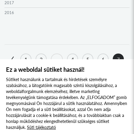
2017
2016
2015
2014
2013
2012
1
2
...
4
5
6
7
2011
Ez a weboldal sütiket használ!
8
9
10
...
24
25
2010
Sütiket használunk a tartalmak és hirdetések személyre
2009
szabásához, a látogatóink magasabb szintű kiszolgálásához, a
weboldalforgalmunk elemzéséhez, illetve marketing
tevékenységünk támogatása érdekében. Az „ELFOGADOM” gomb
megnyomásával Ön hozzájárul a sütik használatához. Amennyiben
Süti szabályzat
Adatvédelmi nyilatkozat
Ön nem fogadja el a süti beállításokat, azzal Ön nem adja
hozzájárulását a cookie-k beállításához, és a továbbiakban csak a
Jogi nyilatkozat
honlap működéshez elengedhetetlenül szükséges sütiket
használjuk.
Süti tájékoztató
© 2017 - 2026 NÉPFŐISKOLA ALAPÍTVÁNY, LAKITELEK. MINDEN JOG