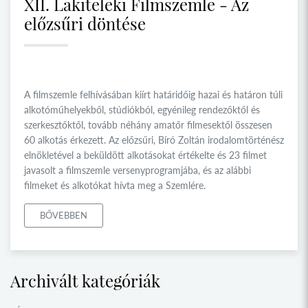
XII. Lakiteleki Filmszemle - Az
előzsűri döntése
A filmszemle felhívásában kiírt határidőig hazai és határon túli
alkotóműhelyekből, stúdiókból, egyénileg rendezőktől és
szerkesztőktől, tovább néhány amatőr filmesektől összesen
60 alkotás érkezett. Az előzsűri, Bíró Zoltán irodalomtörténész
elnökletével a beküldött alkotásokat értékelte és 23 filmet
javasolt a filmszemle versenyprogramjába, és az alábbi
filmeket és alkotókat hívta meg a Szemlére.
BŐVEBBEN
Archivált kategóriák