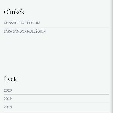
MŰFORDÍTÓ ÉS ORSZÁGISMERETI TÁBOROK
Címkék
NYÁRI TÁBOROK
OKTATÁS, KULTÚRA
KUNSÁG I. KOLLÉGIUM
VERSENYEK, VETÉLKEDŐK
SÁRA SÁNDOR KOLLÉGIUM
NÉPFŐISKOLA HÁLÓZAT ESEMÉNYEI
Évek
2020
2019
2018