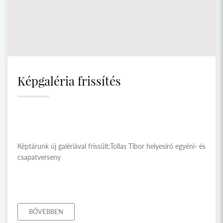
Képgaléria frissítés
Képtárunk új galériával frissült:Tollas Tibor helyesíró egyéni- és
csapatverseny
BŐVEBBEN