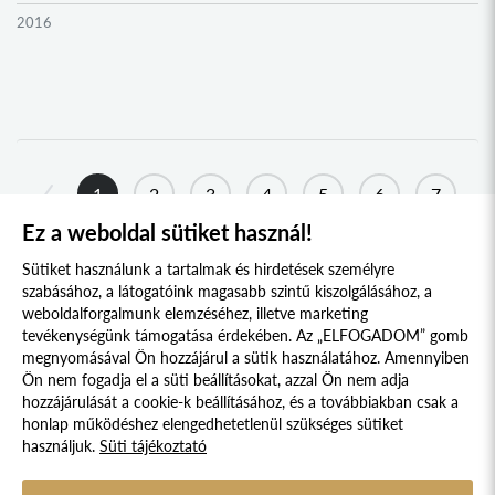
2016
2015
2014
2013
2012
1
2
3
4
5
6
7
2011
Ez a weboldal sütiket használ!
8
...
24
25
2010
Sütiket használunk a tartalmak és hirdetések személyre
2009
szabásához, a látogatóink magasabb szintű kiszolgálásához, a
weboldalforgalmunk elemzéséhez, illetve marketing
tevékenységünk támogatása érdekében. Az „ELFOGADOM” gomb
megnyomásával Ön hozzájárul a sütik használatához. Amennyiben
Süti szabályzat
Adatvédelmi nyilatkozat
Ön nem fogadja el a süti beállításokat, azzal Ön nem adja
hozzájárulását a cookie-k beállításához, és a továbbiakban csak a
Jogi nyilatkozat
honlap működéshez elengedhetetlenül szükséges sütiket
használjuk.
Süti tájékoztató
© 2017 - 2026 NÉPFŐISKOLA ALAPÍTVÁNY, LAKITELEK. MINDEN JOG
FENNTARTVA.
DESIGNED & POWERED BY
POSITIVE ADAMSKY