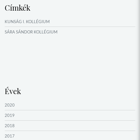
Címkék
NYÁRI TÁBOROK
OKTATÁS, KULTÚRA
KUNSÁG I. KOLLÉGIUM
VERSENYEK, VETÉLKEDŐK
SÁRA SÁNDOR KOLLÉGIUM
NÉPFŐISKOLA HÁLÓZAT ESEMÉNYEI
Évek
2020
2019
2018
2017