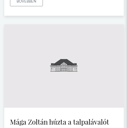
BŐVEBBEN
Mága Zoltán húzta a talpalávalót