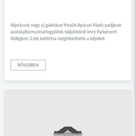
Képtárunk négy új galériával frissült:Apáczai Kiadó padjának
avatásaBormustraHegybírók báljaSteindl Imre Parlamenti
Kollégium 2.Ide kattintva megtekinthetik a képeket
BŐVEBBEN