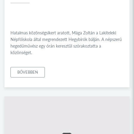
Hatalmas közönségsikert aratott, Mága Zoltán a Lakiteleki
Népfőiskola által megrendezett Hegybírók bálján. A népszerű
hegedűművész egy órán keresztül szórakoztatta a
közönséget.
BŐVEBBEN