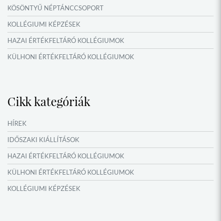
KÖSÖNTYŰ NÉPTÁNCCSOPORT
KOLLÉGIUMI KÉPZÉSEK
HAZAI ÉRTÉKFELTÁRÓ KOLLÉGIUMOK
KÜLHONI ÉRTÉKFELTÁRÓ KOLLÉGIUMOK
MŰFORDÍTÓ ÉS ORSZÁGISMERETI TÁBOROK
VERSENYEK, VETÉLKEDŐK
Cikk kategóriák
IDŐSZAKI KIÁLLÍTÁSOK
NYÁRI TÁBOROK
HÍREK
OKTATÁS, KULTÚRA
IDŐSZAKI KIÁLLÍTÁSOK
NÉPFŐISKOLA HÁLÓZAT ESEMÉNYEI
HAZAI ÉRTÉKFELTÁRÓ KOLLÉGIUMOK
KÜLHONI ÉRTÉKFELTÁRÓ KOLLÉGIUMOK
KOLLÉGIUMI KÉPZÉSEK
KÖSÖNTYŰ NÉPTÁNCCSOPORT
MŰFORDÍTÓ ÉS ORSZÁGISMERETI TÁBOROK