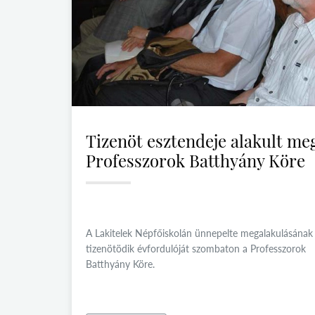
Tizenöt esztendeje alakult me
Professzorok Batthyány Köre
A Lakitelek Népfőiskolán ünnepelte megalakulásának
tizenötödik évfordulóját szombaton a Professzorok
Batthyány Köre.