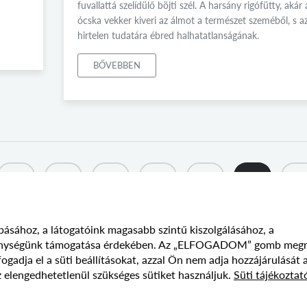
fuvallattá szelídülő böjti szél. A harsány rigófütty, akár 
ócska vekker kiveri az álmot a természet szeméből, s a
hirtelen tudatára ébred halhatatlanságának.
BŐVEBBEN
309
310
311
312
313
314
31
básához, a látogatóink magasabb szintű kiszolgálásához, a
vékenységünk támogatása érdekében. Az „ELFOGADOM” gomb meg
Süti szabályzat
Adatvédelmi nyilatkozat
Jogi nyilatk
adja el a süti beállításokat, azzal Ön nem adja hozzájárulását 
 elengedhetetlenül szükséges sütiket használjuk.
Süti tájékoztat
017 - 2026 NÉPFŐISKOLA ALAPÍTVÁNY, LAKITELEK. MINDEN JOG FENNTAR
DESIGNED & POWERED BY
POSITIVE ADAMSKY