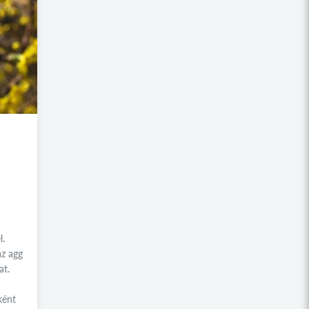
l.
az agg
at.
ként