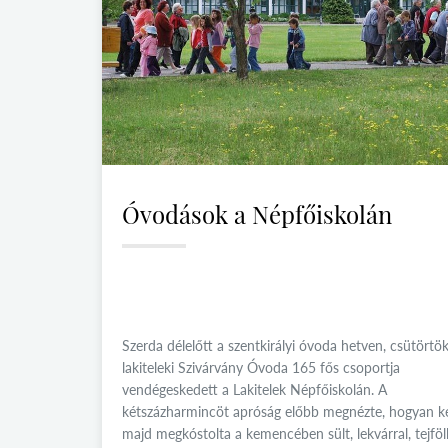
Óvodások a Népfőiskolán
Szerda délelőtt a szentkirályi óvoda hetven, csütörtö
lakiteleki Szivárvány Óvoda 165 fős csoportja
vendégeskedett a Lakitelek Népfőiskolán. A
kétszázharmincöt apróság előbb megnézte, hogyan ké
majd megkóstolta a kemencében sült, lekvárral, tejföll