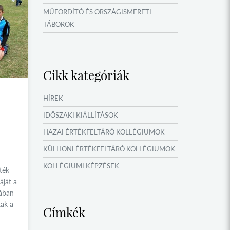
MŰFORDÍTÓ ÉS ORSZÁGISMERETI
TÁBOROK
IDŐSZAKI KIÁLLÍTÁSOK
NYÁRI TÁBOROK
Cikk kategóriák
HÍREK
IDŐSZAKI KIÁLLÍTÁSOK
HAZAI ÉRTÉKFELTÁRÓ KOLLÉGIUMOK
KÜLHONI ÉRTÉKFELTÁRÓ KOLLÉGIUMOK
KOLLÉGIUMI KÉPZÉSEK
ték
áját a
KÖSÖNTYŰ NÉPTÁNCCSOPORT
yában
MŰFORDÍTÓ ÉS ORSZÁGISMERETI
tak a
Címkék
TÁBOROK
NYÁRI TÁBOROK