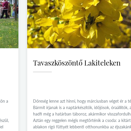
Tavaszköszöntő Lakiteleken
kön a
Dőreség lenne azt hinni, hogy márciusban véget ér a té
Bármit írjanak is a naptárkészítők, időjósok, óraállítók, 
hadfi még a határban táboroz, akármikor visszafordulh
szül,
Aztán egy reggelen mégis megtörténik a csoda: a kitárt
el
ablakon rigó füttyét lebbenti otthonunkba az éjszakán