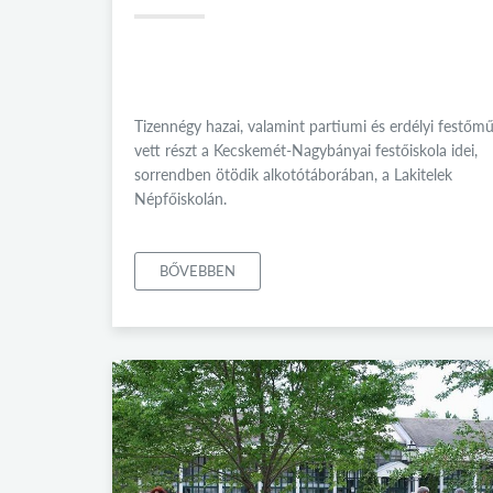
Tizennégy hazai, valamint partiumi és erdélyi festőm
vett részt a Kecskemét-Nagybányai festőiskola idei,
sorrendben ötödik alkotótáborában, a Lakitelek
Népfőiskolán.
BŐVEBBEN