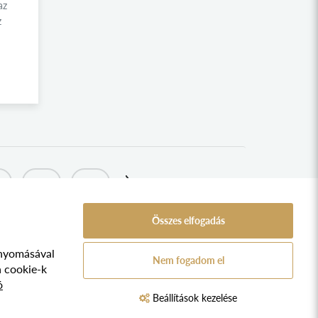
az
z
5
316
317
Összes elfogadás
nyomásával
A Népfőiskola Alapítvány támogatója:
Nem fogadom el
ozat
a cookie-k
ó
TVA.
Beállítások kezelése