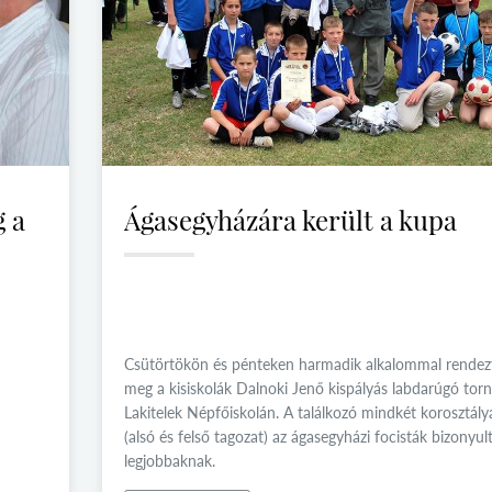
g a
Ágasegyházára került a kupa
Csütörtökön és pénteken harmadik alkalommal rendez
meg a kisiskolák Dalnoki Jenő kispályás labdarúgó torn
Lakitelek Népfőiskolán. A találkozó mindkét korosztál
(alsó és felső tagozat) az ágasegyházi focisták bizonyul
legjobbaknak.