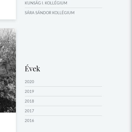
KUNSÁG I. KOLLÉGIUM
OKTATÁS, KULTÚRA
SÁRA SÁNDOR KOLLÉGIUM
VERSENYEK, VETÉLKEDŐK
NÉPFŐISKOLA HÁLÓZAT ESEMÉNYEI
Évek
2020
2019
2018
2017
2016
2015