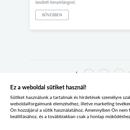
ízesített kenyérlángost.
BŐVEBBEN
1
2
...
Ez a weboldal sütiket használ!
Sütiket használunk a tartalmak és hirdetések személyre sza
weboldalforgalmunk elemzéséhez, illetve marketing te
Ön hozzájárul a sütik használatához. Amennyiben Ön nem fog
beállításához, és a továbbiakban csak a honlap működéshez
© 2