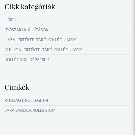
Cikk kategóriák
HÍREK
IDŐSZAKI KIÁLLÍTÁSOK
HAZAI ÉRTÉKFELTÁRÓ KOLLÉGIUMOK
KÜLHONI ÉRTÉKFELTÁRÓ KOLLÉGIUMOK
KOLLÉGIUMI KÉPZÉSEK
KÖSÖNTYŰ NÉPTÁNCCSOPORT
MŰFORDÍTÓ ÉS ORSZÁGISMERETI TÁBOROK
Címkék
NYÁRI TÁBOROK
OKTATÁS, KULTÚRA
KUNSÁG I. KOLLÉGIUM
VERSENYEK, VETÉLKEDŐK
SÁRA SÁNDOR KOLLÉGIUM
NÉPFŐISKOLA HÁLÓZAT ESEMÉNYEI