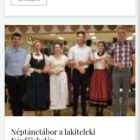
Néptánctábor a lakiteleki