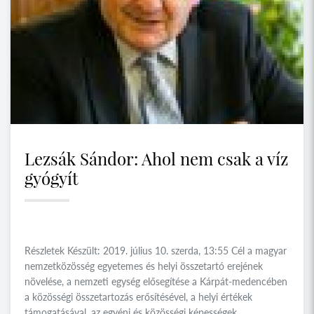
Lezsák Sándor: Ahol nem csak a víz
gyógyít
Részletek Készült: 2019. július 10. szerda, 13:55 Cél a magyar
nemzetközösség egyetemes és helyi összetartó erejének
növelése, a nemzeti egység elősegítése a Kárpát-medencében
a közösségi összetartozás erősítésével, a helyi értékek
támogatásával, az egyéni és közösségi képességek