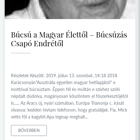
Búcsú a Magyar Élettől – Búcsúzás
Csapó Endrétől
Részletek Készült: 2019. július 13. szombat, 14:18 2018
Karácsonyán"Ausztrália egyetlen magyar hetilapjától" e
mottóval búcsúztam. Éppen fél év múltán e szívhez szóló
népdalt dúdolva, magányosan köszöntem el főszerkesztőjétől
is...... Az Aracs új, nyári számában, Európa Trianonja c. írását
olvasva; kedden hívtam telefonon, hogy gratuláljak. Fia, Mick
vette föl a kagylót:Apa tegnap meghalt...
BŐVEBBEN