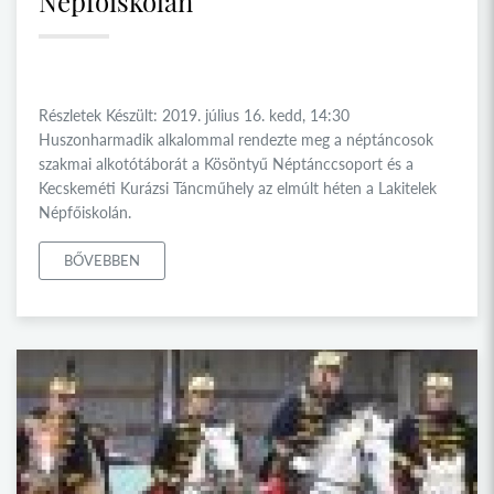
Népfőiskolán
Részletek Készült: 2019. július 16. kedd, 14:30
Huszonharmadik alkalommal rendezte meg a néptáncosok
szakmai alkotótáborát a Kösöntyű Néptánccsoport és a
Kecskeméti Kurázsi Táncműhely az elmúlt héten a Lakitelek
Népfőiskolán.
BŐVEBBEN