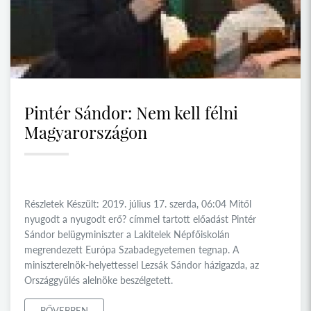
Pintér Sándor: Nem kell félni
Magyarországon
Részletek Készült: 2019. július 17. szerda, 06:04 Mitől
nyugodt a nyugodt erő? címmel tartott előadást Pintér
Sándor belügyminiszter a Lakitelek Népfőiskolán
megrendezett Európa Szabadegyetemen tegnap. A
miniszterelnök-helyettessel Lezsák Sándor házigazda, az
Országgyűlés alelnöke beszélgetett.
BŐVEBBEN