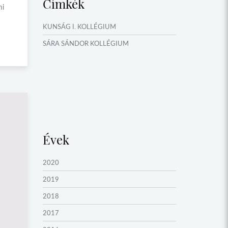
Címkék
TÁBOROK
mi
NYÁRI TÁBOROK
KUNSÁG I. KOLLÉGIUM
OKTATÁS, KULTÚRA
SÁRA SÁNDOR KOLLÉGIUM
VERSENYEK, VETÉLKEDŐK
NÉPFŐISKOLA HÁLÓZAT ESEMÉNYEI
Évek
2020
2019
2018
2017