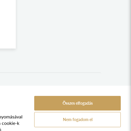
Összes elfogadás
nyomásával
A Népfőiskola Alapítvány támogatója:
Nem fogadom el
ozat
a cookie-k
ó