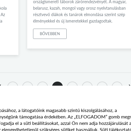
országismereti táborok zárórendezvényét. A magyar,
kola
belarusz, kazah, mongol vagy orosz nyelvtanulásban
 Az
résztvevő diákok és tanárok elmondása szerint szép
la
élményekkel és új ismeretekkel gazdagodtak.
BŐVEBBEN
1
2
3
4
5
6
7
8
básához, a látogatóink magasabb szintű kiszolgálásához, a
vékenységünk támogatása érdekében. Az „ELFOGADOM” gomb meg
Süti szabályzat
Adatvédelmi nyilatkozat
Jogi nyilatk
adja el a süti beállításokat, azzal Ön nem adja hozzájárulását 
 elengedhetetlenül szükséges sütiket használjuk.
Süti tájékoztat