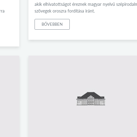
akik elhivatottságot éreznek magyar nyelvű szépirodal
rra
szövegek oroszra fordítása iránt.
BŐVEBBEN