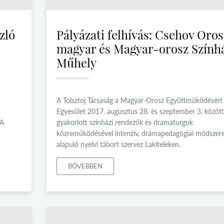
zló
Pályázati felhívás: Csehov Oro
magyar és Magyar-orosz Szính
Műhely
A Tolsztoj Társaság a Magyar-Orosz Együttműködésért
Egyesület 2017. augusztus 28. és szeptember 3. között
 A
gyakorlott színházi rendezők és dramaturgok
közreműködésével intenzív, drámapedagógiai módszer
alapuló nyelvi tábort szervez Lakiteleken.
BŐVEBBEN