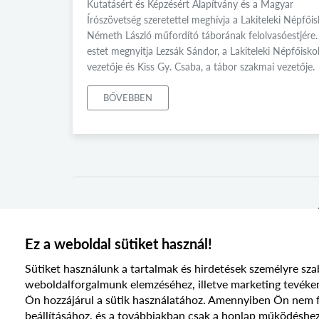
Kutatásért és Képzésért Alapítvány és a Magyar
Írószövetség szeretettel meghívja a Lakiteleki Népfőis
Németh László műfordító táborának felolvasóestjére.
estet megnyitja Lezsák Sándor, a Lakiteleki Népfőisko
vezetője és Kiss Gy. Csaba, a tábor szakmai vezetője.
BŐVEBBEN
Ez a weboldal sütiket használ!
Sütiket használunk a tartalmak és hirdetések személyre sza
weboldalforgalmunk elemzéséhez, illetve marketing te
Ön hozzájárul a sütik használatához. Amennyiben Ön nem fog
beállításához, és a továbbiakban csak a honlap működéshez