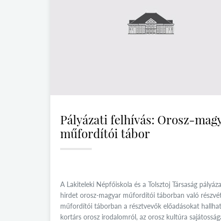
Pályázati felhívás: Orosz-mag
műfordítói tábor
A Lakiteleki Népfőiskola és a Tolsztoj Társaság pályáz
hirdet orosz-magyar műfordítói táborban való részvét
műfordítói táborban a résztvevők előadásokat hallha
kortárs orosz irodalomról, az orosz kultúra sajátossága