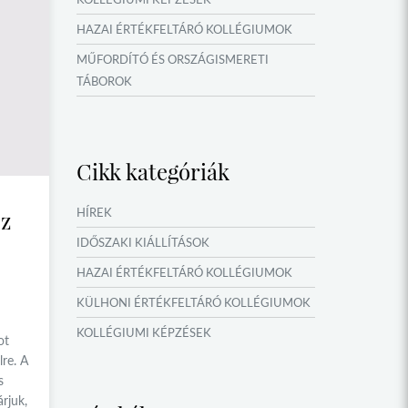
HAZAI ÉRTÉKFELTÁRÓ KOLLÉGIUMOK
MŰFORDÍTÓ ÉS ORSZÁGISMERETI
TÁBOROK
IDŐSZAKI KIÁLLÍTÁSOK
NYÁRI TÁBOROK
Cikk kategóriák
HÍREK
sz
IDŐSZAKI KIÁLLÍTÁSOK
HAZAI ÉRTÉKFELTÁRÓ KOLLÉGIUMOK
KÜLHONI ÉRTÉKFELTÁRÓ KOLLÉGIUMOK
KOLLÉGIUMI KÉPZÉSEK
ot
re. A
KÖSÖNTYŰ NÉPTÁNCCSOPORT
s
MŰFORDÍTÓ ÉS ORSZÁGISMERETI
árjuk,