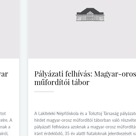
yar
Pályázati felhívás: Magyar-oro
műfordítói tábor
atot
A Lakiteleki Népfőiskola és a Tolsztoj Társaság pályázat
elre. A
hirdet magyar-orosz műfordítói táborban való részvétel
tnak a
pályázati felhívásra azoknak a magyar-orosz műfordítá
iról,
iránt érdeklődő, 35 év alatti fiataloknak jelentkezését v