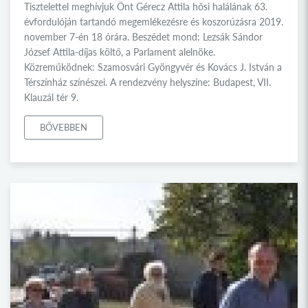
Tisztelettel meghívjuk Önt Gérecz Attila hősi halálának 63.
évfordulóján tartandó megemlékezésre és koszorúzásra 2019.
november 7-én 18 órára. Beszédet mond: Lezsák Sándor
József Attila-díjas költő, a Parlament alelnöke.
Közreműködnek: Szamosvári Gyöngyvér és Kovács J. István a
Térszínház színészei. A rendezvény helyszíne: Budapest, VII.
Klauzál tér 9.
BŐVEBBEN