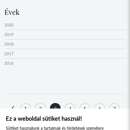
Évek
2020
2019
2018
2017
2016
2015
2014
2013
2012
1
2
3
4
5
6
7
2011
Ez a weboldal sütiket használ!
8
...
25
26
2010
Sütiket használunk a tartalmak és hirdetések személyre