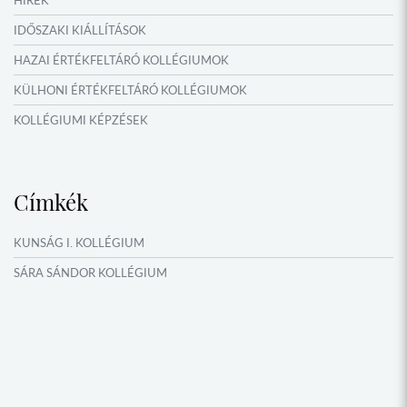
OKTATÁS, KULTÚRA
IDŐSZAKI KIÁLLÍTÁSOK
NÉPFŐISKOLA HÁLÓZAT ESEMÉNYEI
HAZAI ÉRTÉKFELTÁRÓ KOLLÉGIUMOK
KÜLHONI ÉRTÉKFELTÁRÓ KOLLÉGIUMOK
KOLLÉGIUMI KÉPZÉSEK
KÖSÖNTYŰ NÉPTÁNCCSOPORT
MŰFORDÍTÓ ÉS ORSZÁGISMERETI TÁBOROK
Címkék
NYÁRI TÁBOROK
OKTATÁS, KULTÚRA
KUNSÁG I. KOLLÉGIUM
VERSENYEK, VETÉLKEDŐK
SÁRA SÁNDOR KOLLÉGIUM
NÉPFŐISKOLA HÁLÓZAT ESEMÉNYEI