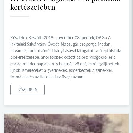
kertészetében
Részletek Készült: 2019. november 08. péntek, 09:35 A
lakiteleki Szivárvány Óvoda Napsugár csoportja Madari
Istvánné, Judit óvónéni irányításával látogatott a Népfőiskola
biokertészetébe, ahol többek között az őszi virágokról és a
család mindennapjaiban is használt zöldségekről gyűjthettek
újabb ismereteket a gyermekek. Ismerkedtek a színekkel,
formákkal és az illatokkal az üvegházban.
BŐVEBBEN