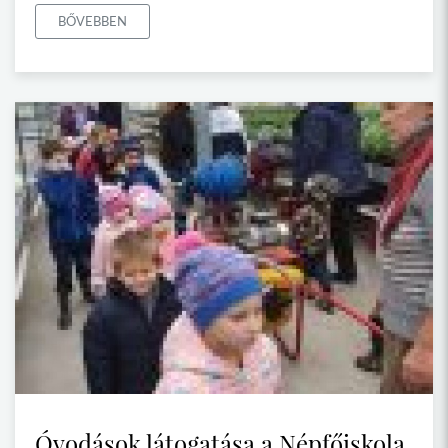
BŐVEBBEN
Óvodások látogatása a Népfőiskola