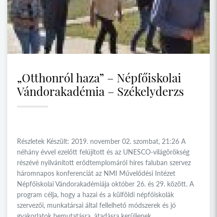
„Otthonról haza” – Népfőiskolai
Vándorakadémia – Székelyderzs
Részletek Készült: 2019. november 02. szombat, 21:26 A
néhány évvel ezelőtt felújított és az UNESCO-világörökség
részévé nyilvánított erődtemplomáról híres faluban szervez
háromnapos konferenciát az NMI Művelődési Intézet
Népfőiskolai Vándorakadémiája október 26. és 29. között. A
program célja, hogy a hazai és a külföldi népfőiskolák
szervezői, munkatársai által fellelhető módszerek és jó
gyakorlatok bemutatásra, átadásra kerüljenek.