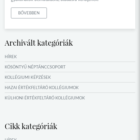
BŐVEBBEN
Archivált kategóriák
HÍREK
KÖSÖNTYŰ NÉPTÁNCCSOPORT
KOLLÉGIUMI KÉPZÉSEK
HAZAI ÉRTÉKFELTÁRÓ KOLLÉGIUMOK
KÜLHONI ÉRTÉKFELTÁRÓ KOLLÉGIUMOK
MŰFORDÍTÓ ÉS ORSZÁGISMERETI TÁBOROK
VERSENYEK, VETÉLKEDŐK
Cikk kategóriák
IDŐSZAKI KIÁLLÍTÁSOK
NYÁRI TÁBOROK
HÍREK