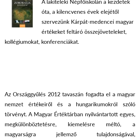
A lakiteleki Népfőiskolán a kezdetek
óta, a kilencvenes évek elejétől
szervezünk Kárpát-medencei magyar
értékeket feltáró összejöveteleket,
kollégiumokat, konferenciákat.
Az Országgyűlés 2012 tavaszán fogadta el a magyar
nemzet értékeiről és a hungarikumokról szóló
törvényt. A Magyar Értéktárban nyilvántartott egyes,
megkülönböztetésre, kiemelésre méltó, a
magyarságra jellemző tulajdonságával,