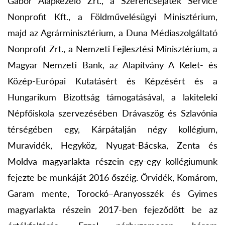
Gábor Alapkezelő Zrt., a Szerencsejáték Service
Nonprofit Kft., a Földművelésügyi Minisztérium,
majd az Agrárminisztérium, a Duna Médiaszolgáltató
Nonprofit Zrt., a Nemzeti Fejlesztési Minisztérium, a
Magyar Nemzeti Bank, az Alapítvány A Kelet- és
Közép-Európai Kutatásért és Képzésért és a
Hungarikum Bizottság támogatásával, a lakiteleki
Népfőiskola szervezésében Drávaszög és Szlavónia
térségében egy, Kárpátalján négy kollégium,
Muravidék, Hegyköz, Nyugat-Bácska, Zenta és
Moldva magyarlakta részein egy-egy kollégiumunk
fejezte be munkáját 2016 őszéig. Őrvidék, Komárom,
Garam mente, Torockó–Aranyosszék és Gyimes
magyarlakta részein 2017-ben fejeződött be az