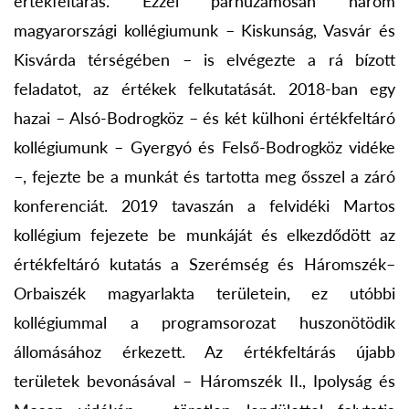
értékfeltárás. Ezzel párhuzamosan három
magyarországi kollégiumunk – Kiskunság, Vasvár és
Kisvárda térségében – is elvégezte a rá bízott
feladatot, az értékek felkutatását. 2018-ban egy
hazai – Alsó-Bodrogköz – és két külhoni értékfeltáró
kollégiumunk – Gyergyó és Felső-Bodrogköz vidéke
–, fejezte be a munkát és tartotta meg ősszel a záró
konferenciát. 2019 tavaszán a felvidéki Martos
kollégium fejezete be munkáját és elkezdődött az
értékfeltáró kutatás a Szerémség és Háromszék–
Orbaiszék magyarlakta területein, ez utóbbi
kollégiummal a programsorozat huszonötödik
állomásához érkezett. Az értékfeltárás újabb
területek bevonásával – Háromszék II., Ipolyság és