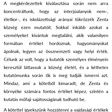
A megkérdezettek kiválasztása során nem arra
koncentráltunk, hogy az interjúalanyok nem-,
életkor-, és iskolázottsági arányai tükrözzék Zenta
község ezen mutatóit. Sokkal inkább azokat a
személyeket kívántuk megtalálni, akik valamilyen
formában értéket hordoznak, hagyományokat
ápolnak, legyen az össznemzeti vagy helyi érték.
Célunk az volt, hogy a kutatók személyes élményein
keresztül láttassuk a község életét, és a kéthetes
kutatómunka során ők is meg tudják ismerni azt.
Mindaz, ami a kötetből kimaradt, de Zenta és
környéke számára fontos értéket képez, szintén a
kutatás műfaji sajátosságának tudható be.
A kötettel igyekszünk hozzátenni a vajdasági értékek