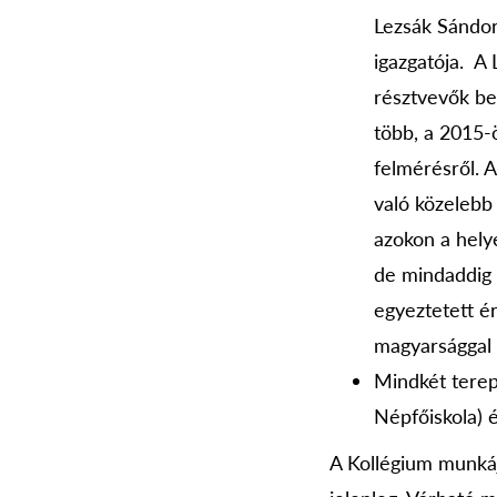
Lezsák Sándor
igazgatója. A
résztvevők be
több, a 2015-
felmérésről. 
való közelebb 
azokon a helye
de mindaddig 
egyeztetett é
magyarsággal b
Mindkét terepm
Népfőiskola) 
A Kollégium munkájá