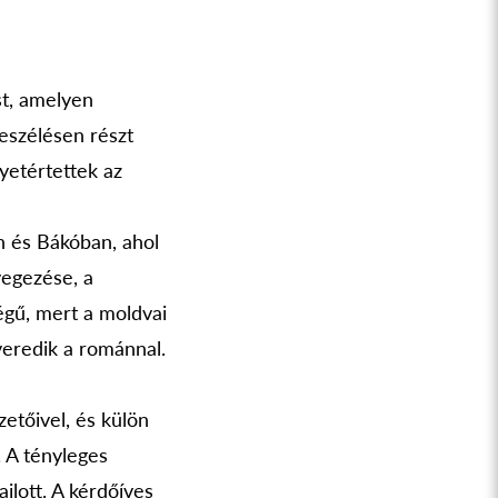
st, amelyen
eszélésen részt
yetértettek az
n és Bákóban, ahol
vegezése, a
égű, mert a moldvai
veredik a románnal.
etőivel, és külön
. A tényleges
jlott. A kérdőíves