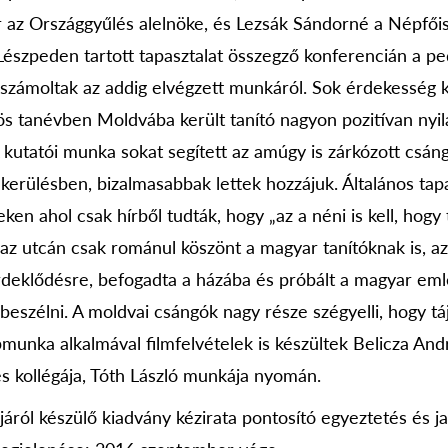
 az Országgyűlés alelnöke, és Lezsák Sándorné a Népfőis
 Lészpeden tartott tapasztalat összegző konferencián a p
számoltak az addig elvégzett munkáról. Sok érdekesség ke
ös tanévben Moldvába került tanító nagyon pozitívan nyil
A kutatói munka sokat segített az amúgy is zárkózott cs
kerülésben, bizalmasabbak lettek hozzájuk. Általános tapa
ken ahol csak hírből tudták, hogy „az a néni is kell, hogy
az utcán csak románul köszönt a magyar tanítóknak is, a
rdeklődésre, befogadta a házába és próbált a magyar eml
eszélni. A moldvai csángók nagy része szégyelli, hogy táj
unka alkalmával filmfelvételek is készültek Belicza Andrá
és kollégája, Tóth László munkája nyomán.
ról készülő kiadvány kézirata pontosító egyeztetés és jav