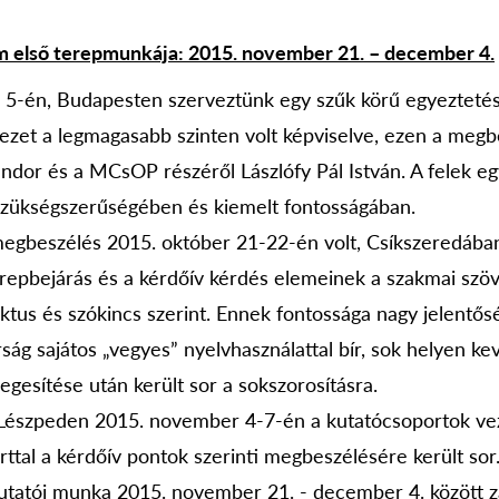
m első terepmunkája: 2015. november 21. – december 4.
 5-én, Budapesten szerveztünk egy szűk körű egyezteté
ezet a legmagasabb szinten volt képviselve, ezen a megb
ándor és a MCsOP részéről Lászlófy Pál István. A felek eg
szükségszerűségében és kiemelt fontosságában.
egbeszélés 2015. október 21-22-én volt, Csíkszeredába
repbejárás és a kérdőív kérdés elemeinek a szakmai szö
ektus és szókincs szerint. Ennek fontossága nagy jelentős
ág sajátos „vegyes” nyelvhasználattal bír, sok helyen ke
egesítése után került sor a sokszorosításra.
Lészpeden 2015. november 4-7-én a kutatócsoportok vez
ttal a kérdőív pontok szerinti megbeszélésére került sor
kutatói munka 2015. november 21. - december 4. között za