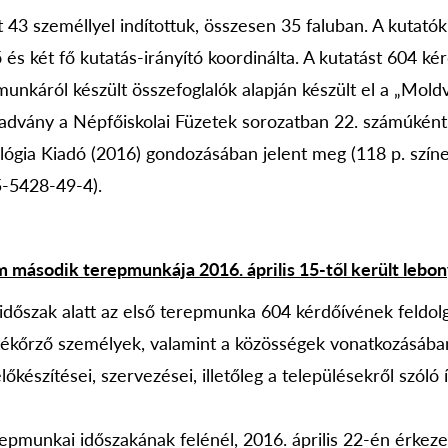
 43 személlyel indítottuk, összesen 35 faluban. A kutató
és két fő kutatás-irányító koordinálta. A kutatást 604 kér
munkáról készült összefoglalók alapján készült el a „Mold
kiadvány a Népfőiskolai Füzetek sorozatban 22. számúként
ológia Kiadó (2016) gondozásában jelent meg (118 p. színe
-5428-49-4).
 második terepmunkája 2016. április 15-től került lebony
időszak alatt az első terepmunka 604 kérdőívének feldolg
tékőrző személyek, valamint a közösségek vonatkozásába
lőkészítései, szervezései, illetőleg a településekről szóló 
epmunkai időszakának felénél, 2016. április 22-én érkeze