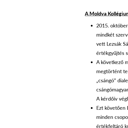
A Moldva Kollégiu
2015. október
mindkét szerv
vett Lezsák S
értékgyűjtés 
A következő m
megtörtént te
„csángó” dial
csángómagyars
A kérdőív végl
Ezt követően 
minden csopor
értékfeltáró 