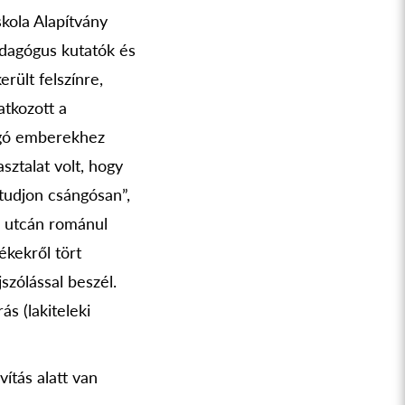
kola Alapítvány
edagógus kutatók és
rült felszínre,
atkozott a
ángó emberekhez
sztalat volt, hogy
 tudjon csángósan”,
z utcán románul
ékekről tört
szólással beszél.
s (lakiteleki
ítás alatt van