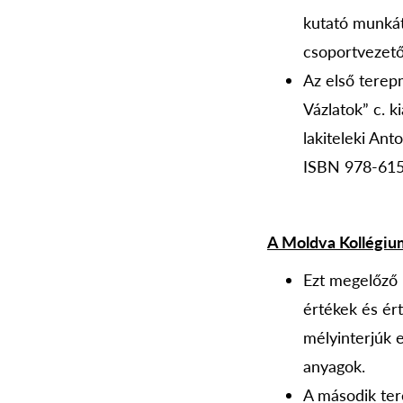
kutató munkát
csoportvezető 
Az első terep
Vázlatok” c. 
lakiteleki Ant
ISBN 978-615
A Moldva Kollégium
Ezt megelőző 
értékek és ér
mélyinterjúk e
anyagok.
A második ter