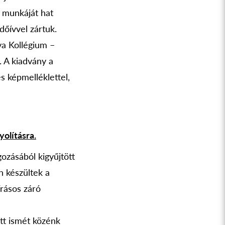
k munkáját hat
dőívvel zártuk.
va Kollégium –
. A kiadvány a
s képmelléklettel,
olításra.
ozásából kigyűjtött
n készültek a
írásos záró
tt ismét közénk