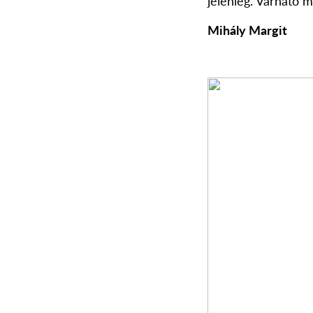
jelenleg. Várható 
Mihály Marg