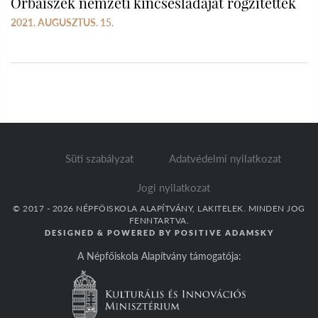
Orbaiszék nemzeti kincsesládáját rögzítették
2021. AUGUSZTUS. 15.
Süti szabályzat
Adatvédelmi nyilatkozat
Jogi nyilatkozat
© 2017 - 2026 NÉPFŐISKOLA ALAPÍTVÁNY, LAKITELEK. MINDEN JOG
FENNTARTVA.
DESIGNED & POWERED BY
POSITIVE ADAMSKY
A Népfőiskola Alapítvány támogatója: