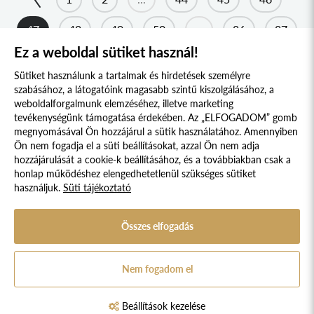
MÁRAMAROSI KOLLÉGIUM
2017
DRÁVASZÖG ÉS SZLAVÓNIA KOLLÉGIUM
47
48
49
50
...
86
87
2016
Ez a weboldal sütiket használ!
TESSEDIK SÁMUEL KOLLÉGIUM
2015
AFRIKA KOLLÉGIUM
Sütiket használunk a tartalmak és hirdetések személyre
2014
szabásához, a látogatóink magasabb szintű kiszolgálásához, a
KELETI NYITÁS KOLLÉGIUM
2013
weboldalforgalmunk elemzéséhez, illetve marketing
tevékenységünk támogatása érdekében. Az „ELFOGADOM” gomb
IBERO-AMERICA KOLLÉGIUM
2012
megnyomásával Ön hozzájárul a sütik használatához. Amennyiben
Süti szabályzat
Adatvédelmi nyilatkozat
KERKAI JENŐ KOLLÉGIUM
2011
Ön nem fogadja el a süti beállításokat, azzal Ön nem adja
hozzájárulását a cookie-k beállításához, és a továbbiakban csak a
SZENT-GYÖRGYI ALBERT KOLLÉGIUM
2010
Jogi nyilatkozat
honlap működéshez elengedhetetlenül szükséges sütiket
használjuk.
Süti tájékoztató
VARGA DOMOKOS KOLLÉGIUM
2009
© 2017 - 2026 NÉPFŐISKOLA ALAPÍTVÁNY, LAKITELEK. MINDEN JOG
FENNTARTVA.
STEINDL IMRE PARLEMENTI KOLLÉGIUM
2008
DESIGNED & POWERED BY
POSITIVE ADAMSKY
Összes elfogadás
KOSSUTH KOLLÉGIUM
A Népfőiskola Alapítvány támogatója:
APOR VILMOS KOLLÉGIUM
Nem fogadom el
BALÁZS FERENC KOLLÉGIUM
WESSELÉNYI MIKLÓS KOLLÉGIUM
Beállítások kezelése