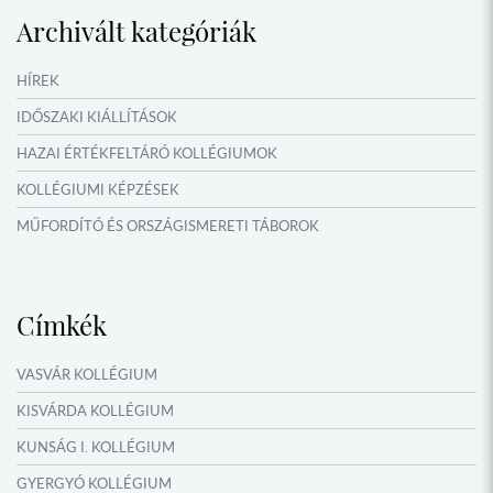
VERSENYEK, VETÉLKEDŐK
Archivált kategóriák
IDŐSZAKI KIÁLLÍTÁSOK
NYÁRI TÁBOROK
HÍREK
OKTATÁS, KULTÚRA
IDŐSZAKI KIÁLLÍTÁSOK
HAZAI ÉRTÉKFELTÁRÓ KOLLÉGIUMOK
KOLLÉGIUMI KÉPZÉSEK
MŰFORDÍTÓ ÉS ORSZÁGISMERETI TÁBOROK
NYÁRI TÁBOROK
Címkék
VASVÁR KOLLÉGIUM
KISVÁRDA KOLLÉGIUM
KUNSÁG I. KOLLÉGIUM
GYERGYÓ KOLLÉGIUM