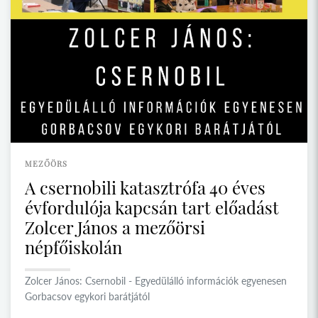
MEZŐÖRS
A csernobili katasztrófa 40 éves
évfordulója kapcsán tart előadást
Zolcer János a mezőörsi
népfőiskolán
Zolcer János: Csernobil - Egyedülálló információk egyenesen
Gorbacsov egykori barátjától