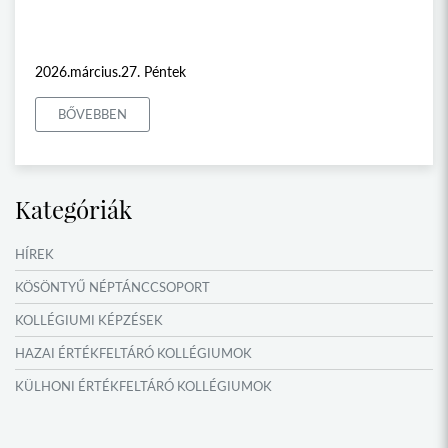
2026.március.27. Péntek
BŐVEBBEN
Kategóriák
HÍREK
KÖSÖNTYŰ NÉPTÁNCCSOPORT
KOLLÉGIUMI KÉPZÉSEK
HAZAI ÉRTÉKFELTÁRÓ KOLLÉGIUMOK
KÜLHONI ÉRTÉKFELTÁRÓ KOLLÉGIUMOK
MŰFORDÍTÓ ÉS ORSZÁGISMERETI TÁBOROK