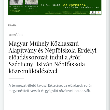
MEZŐÖRS
Magyar Műhely Közhasznú
Alapítvány és Népfőiskola Erdélyi
előadássorozat indul a gróf
Széchenyi István Népfőiskola
közreműködésével
A természet éltető tavaszi lüktetését az előadások során
megzenésített versek és gyógyító növények hordozzák.