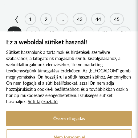
UNGI KOLLÉGIUM
2019
UGOCSAI KOLLÉGIUM
2018
1
2
...
43
44
45
MÁRAMAROSI KOLLÉGIUM
2017
DRÁVASZÖG ÉS SZLAVÓNIA KOLLÉGIUM
46
47
48
49
...
86
87
2016
Ez a weboldal sütiket használ!
TESSEDIK SÁMUEL KOLLÉGIUM
2015
AFRIKA KOLLÉGIUM
Sütiket használunk a tartalmak és hirdetések személyre
2014
szabásához, a látogatóink magasabb szintű kiszolgálásához, a
KELETI NYITÁS KOLLÉGIUM
2013
weboldalforgalmunk elemzéséhez, illetve marketing
tevékenységünk támogatása érdekében. Az „ELFOGADOM” gomb
IBERO-AMERICA KOLLÉGIUM
2012
megnyomásával Ön hozzájárul a sütik használatához. Amennyiben
Süti szabályzat
Adatvédelmi nyilatkozat
KERKAI JENŐ KOLLÉGIUM
2011
Ön nem fogadja el a süti beállításokat, azzal Ön nem adja
hozzájárulását a cookie-k beállításához, és a továbbiakban csak a
SZENT-GYÖRGYI ALBERT KOLLÉGIUM
2010
Jogi nyilatkozat
honlap működéshez elengedhetetlenül szükséges sütiket
használjuk.
Süti tájékoztató
VARGA DOMOKOS KOLLÉGIUM
2009
© 2017 - 2026 NÉPFŐISKOLA ALAPÍTVÁNY, LAKITELEK. MINDEN JOG
FENNTARTVA.
STEINDL IMRE PARLEMENTI KOLLÉGIUM
2008
DESIGNED & POWERED BY
POSITIVE ADAMSKY
Összes elfogadás
KOSSUTH KOLLÉGIUM
A Népfőiskola Alapítvány támogatója:
APOR VILMOS KOLLÉGIUM
Nem fogadom el