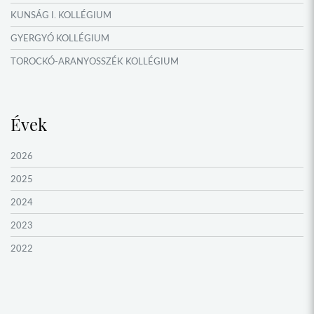
KUNSÁG I. KOLLÉGIUM
GYERGYÓ KOLLÉGIUM
TOROCKÓ-ARANYOSSZÉK KOLLÉGIUM
KOMÁROM KOLLÉGIUM
GYIMES KOLLÉGIUM
Évek
GARAM MENTI KOLLÉGIUM
ŐRVIDÉK KOLLÉGIUM
2026
MOLDVAI CSÁNGÓ KOLLÉGIUM
2025
HEGYKÖZ KOLLÉGIUM
2024
ZENTA KOLLÉGIUM
2023
NYUGAT-BÁCSKA KOLLÉGIUM
2022
MURAVIDÉK KOLLÉGIUM
2021
BEREGI KOLLÉGIUM
2020