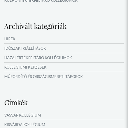
KÜLHONI ÉRTÉKFELTÁRÓ KOLLÉGIUMOK
MŰFORDÍTÓ ÉS ORSZÁGISMERETI TÁBOROK
VERSENYEK, VETÉLKEDŐK
Archivált kategóriák
IDŐSZAKI KIÁLLÍTÁSOK
NYÁRI TÁBOROK
HÍREK
OKTATÁS, KULTÚRA
IDŐSZAKI KIÁLLÍTÁSOK
HAZAI ÉRTÉKFELTÁRÓ KOLLÉGIUMOK
KOLLÉGIUMI KÉPZÉSEK
MŰFORDÍTÓ ÉS ORSZÁGISMERETI TÁBOROK
NYÁRI TÁBOROK
Címkék
VASVÁR KOLLÉGIUM
KISVÁRDA KOLLÉGIUM