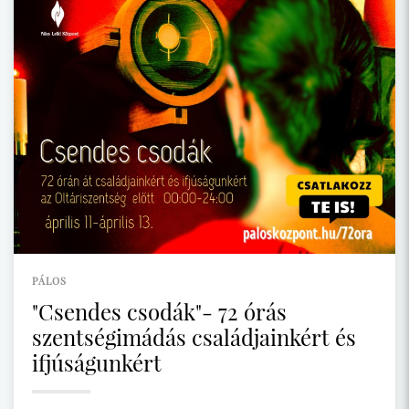
PÁLOS
"Csendes csodák"- 72 órás
szentségimádás családjainkért és
ifjúságunkért