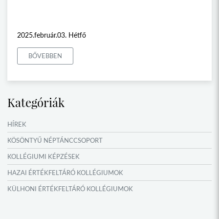
2025.február.03. Hétfő
BŐVEBBEN
Kategóriák
HÍREK
KÖSÖNTYŰ NÉPTÁNCCSOPORT
KOLLÉGIUMI KÉPZÉSEK
HAZAI ÉRTÉKFELTÁRÓ KOLLÉGIUMOK
KÜLHONI ÉRTÉKFELTÁRÓ KOLLÉGIUMOK
MŰFORDÍTÓ ÉS ORSZÁGISMERETI TÁBOROK