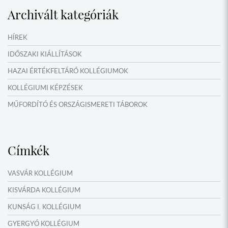
VERSENYEK, VETÉLKEDŐK
Archivált kategóriák
IDŐSZAKI KIÁLLÍTÁSOK
NYÁRI TÁBOROK
HÍREK
OKTATÁS, KULTÚRA
IDŐSZAKI KIÁLLÍTÁSOK
HAZAI ÉRTÉKFELTÁRÓ KOLLÉGIUMOK
KOLLÉGIUMI KÉPZÉSEK
MŰFORDÍTÓ ÉS ORSZÁGISMERETI TÁBOROK
NYÁRI TÁBOROK
Címkék
VASVÁR KOLLÉGIUM
KISVÁRDA KOLLÉGIUM
KUNSÁG I. KOLLÉGIUM
GYERGYÓ KOLLÉGIUM