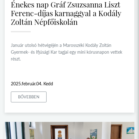
Énekes nap Gráf Zsuzsanna Liszt
Ferenc-díjas karnaggyal a Kodály
Zoltán Népfőiskolán
Január utolsó hétvégéjén a Marosszéki Kodály Zoltán
Gyermek- és Ifjúsági Kar tagjai egy mini kórusnapon vettek
részt.
2025.február.04. Kedd
BŐVEBBEN