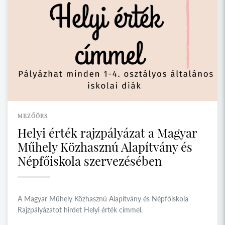
MEZŐÖRS
Helyi érték rajzpályázat a Magyar
Műhely Közhasznú Alapítvány és
Népfőiskola szervezésében
A Magyar Műhely Közhasznú Alapítvány és Népfőiskola
Rajzpályázatot hirdet Helyi érték címmel.