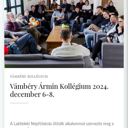
VÁMBÉRY KOLLÉGIUM
Vámbéry Ármin Kollégium 2024.
december 6-8.
A Lakiteleki Népfőiskola ötödik alkalommal szervezte meg a