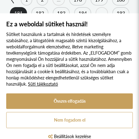
MÁRAMAROSI KOLLÉGIUM
2017
DRÁVASZÖG ÉS SZLAVÓNIA KOLLÉGIUM
181
182
183
184
...
193
2016
TESSEDIK SÁMUEL KOLLÉGIUM
Ez a weboldal sütiket használ!
2015
194
AFRIKA KOLLÉGIUM
2014
Sütiket használunk a tartalmak és hirdetések személyre
szabásához, a látogatóink magasabb szintű kiszolgálásához, a
KELETI NYITÁS KOLLÉGIUM
2013
weboldalforgalmunk elemzéséhez, illetve marketing
tevékenységünk támogatása érdekében. Az „ELFOGADOM” gomb
IBERO-AMERICA KOLLÉGIUM
2012
megnyomásával Ön hozzájárul a sütik használatához. Amennyiben
KERKAI JENŐ KOLLÉGIUM
Süti szabályzat
Adatvédelmi nyilatkozat
2011
Ön nem fogadja el a süti beállításokat, azzal Ön nem adja
hozzájárulását a cookie-k beállításához, és a továbbiakban csak a
SZENT-GYÖRGYI ALBERT KOLLÉGIUM
2010
Jogi nyilatkozat
honlap működéshez elengedhetetlenül szükséges sütiket
VARGA DOMOKOS KOLLÉGIUM
használjuk.
Süti tájékoztató
2009
© 2017 - 2026 NÉPFŐISKOLA ALAPÍTVÁNY, LAKITELEK. MINDEN JOG
FENNTARTVA.
STEINDL IMRE PARLEMENTI KOLLÉGIUM
2008
DESIGNED & POWERED BY
POSITIVE ADAMSKY
Összes elfogadás
KOSSUTH KOLLÉGIUM
A Népfőiskola Alapítvány támogatója:
APOR VILMOS KOLLÉGIUM
Nem fogadom el
BALÁZS FERENC KOLLÉGIUM
WESSELÉNYI MIKLÓS KOLLÉGIUM
Beállítások kezelése