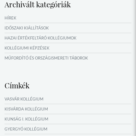
Archivált kategóriák
IDŐSZAKI KIÁLLÍTÁSOK
NYÁRI TÁBOROK
HÍREK
OKTATÁS, KULTÚRA
IDŐSZAKI KIÁLLÍTÁSOK
HAZAI ÉRTÉKFELTÁRÓ KOLLÉGIUMOK
KOLLÉGIUMI KÉPZÉSEK
MŰFORDÍTÓ ÉS ORSZÁGISMERETI TÁBOROK
NYÁRI TÁBOROK
Címkék
VASVÁR KOLLÉGIUM
KISVÁRDA KOLLÉGIUM
KUNSÁG I. KOLLÉGIUM
GYERGYÓ KOLLÉGIUM