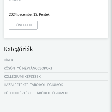
2024.december.13. Péntek
BŐVEBBEN
Kategóriák
HÍREK
KÖSÖNTYŰ NÉPTÁNCCSOPORT
KOLLÉGIUMI KÉPZÉSEK
HAZAI ÉRTÉKFELTÁRÓ KOLLÉGIUMOK
KÜLHONI ÉRTÉKFELTÁRÓ KOLLÉGIUMOK
MŰFORDÍTÓ ÉS ORSZÁGISMERETI TÁBOROK
VERSENYEK, VETÉLKEDŐK