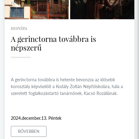
SZOVÁTA
A gerinctorna továbbra is
népszerű
A gerinctorna továbbra is hetente bevonzza az idősebb
korosztály képviselőit a Kodály Zoltán Népfőiskolára, hála a
szeretett foglalkozástartó tanárnőnek, Kacsó Rozáliának.
2024.december.13. Péntek
BŐVEBBEN