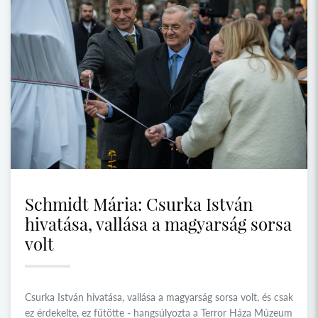
Schmidt Mária: Csurka István
hivatása, vallása a magyarság sorsa
volt
Csurka István hivatása, vallása a magyarság sorsa volt, és csak
ez érdekelte, ez fűtötte - hangsúlyozta a Terror Háza Múzeum