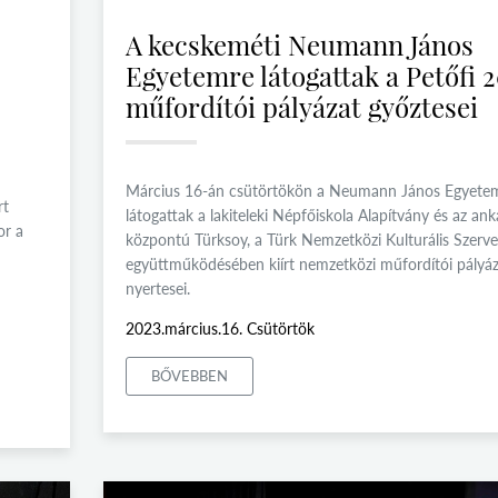
A kecskeméti Neumann János
Egyetemre látogattak a Petőfi 
műfordítói pályázat győztesei
Március 16-án csütörtökön a Neumann János Egyete
rt
látogattak a lakiteleki Népfőiskola Alapítvány és az ank
or a
központú Türksoy, a Türk Nemzetközi Kulturális Szerve
együttműködésében kiírt nemzetközi műfordítói pályáz
nyertesei.
2023.március.16. Csütörtök
BŐVEBBEN