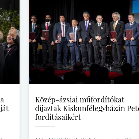
ra
Közép-ázsiai műfordítókat
ját
díjaztak Kiskunfélegyházán Pet
fordításaikért