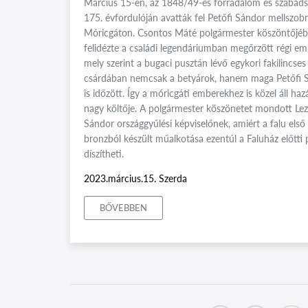
Március 15-én, az 1848/49-es forradalom és szabad
175. évfordulóján avatták fel Petőfi Sándor mellszobr
Móricgáton. Csontos Máté polgármester köszöntőjé
felidézte a családi legendáriumban megőrzött régi em
mely szerint a bugaci pusztán lévő egykori fakilincses
csárdában nemcsak a betyárok, hanem maga Petőfi 
is időzött. Így a móricgáti emberekhez is közel áll ha
nagy költője. A polgármester köszönetet mondott Le
Sándor országgyűlési képviselőnek, amiért a falu első
bronzból készült műalkotása ezentúl a Faluház előtti 
díszítheti.
2023.március.15. Szerda
BŐVEBBEN