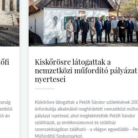
őfi
Kiskőrösre látogattak a
nemzetközi műfordító pályázat
nyertesei
yarság
Kiskőrösre látogattak a Petőfi Sándor születésének 200
zetközi
évfordulója alkalmából meghirdetett nemzetközi műfor
 16-án
pályázat nyertesei, ahol megtekintették Petőfi Sándor
szülőházát, az emlékmúzeumot és szülőház
szomszédságában található - a világon egyedülálló - Pe
Műfordítói Szoborparkot.