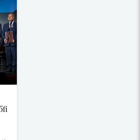
KOSSUTH KOLLÉGIUM
APOR VILMOS KOLLÉGIUM
BALÁZS FERENC KOLLÉGIUM
WESSELÉNYI MIKLÓS KOLLÉGIUM
MÁNDOKY KONGUR KOLLÉGIUM
ALSÓ-BODROGKÖZ KOLLÉGIUM
ZOBORALJA KOLLÉGIUM
HÁROMSZÉK-ORBAISZÉK KOLLÉGIUM
SZERÉMSÉG KOLLÉGIUM
FELSŐ-BODROGKÖZ KOLLÉGIUM
MARTOS KOLLÉGIUM
őfi
EMIGRÁCIÓS GYŰJTEMÉNY ÉS
KÖNYVTÁR
HUNGARIKUM VETÉLKEDŐ