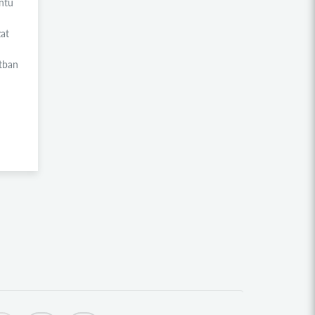
ontú
LAKITELEKI FILMSZEMLE
KÖSÖNTYŰ NÉPTÁNCCSOPORT
at
ROBOTIKA KOLLÉGIUM
tban
LÁSZLÓ GYULA KOLLÉGIUM
NEUMANN JÁNOS KOLLÉGIUM
GYARMATI DEZSŐ KOLLÉGIUM
INNOVÁCIÓ KOLLÉGIUM
KINCSEM KOLLÉGIUM
SINKOVITS IMRE KOLLÉGIUM
KÍNA KOLLÉGIUM
RETÖRKI
SZABADEGYETEM
NÉMETH LÁSZLÓ GIMNÁZIUM
NEMZETI PANTEON