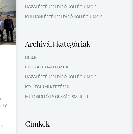
HAZAI ÉRTÉKFELTÁRÓ KOLLÉGIUMOK
KÜLHONI ÉRTÉKFELTÁRÓ KOLLÉGIUMOK
MŰFORDÍTÓ ÉS ORSZÁGISMERETI
TÁBOROK
Archivált kategóriák
VERSENYEK, VETÉLKEDŐK
IDŐSZAKI KIÁLLÍTÁSOK
HÍREK
NYÁRI TÁBOROK
IDŐSZAKI KIÁLLÍTÁSOK
OKTATÁS, KULTÚRA
HAZAI ÉRTÉKFELTÁRÓ KOLLÉGIUMOK
KOLLÉGIUMI KÉPZÉSEK
MŰFORDÍTÓ ÉS ORSZÁGISMERETI
.
TÁBOROK
dító
NYÁRI TÁBOROK
Címkék
tőfi