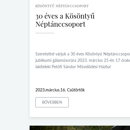
KÖSÖNTYŰ NÉPTÁNCCSOPORT
30 éves a Kösöntyű
Néptánccsoport
Szeretettel várjuk a 30 éves Kösöntyű Néptánccsopo
jubileumi gálaműsorára 2023. március 25-én 17 órak
lakiteleki Petőfi Sándor Művelődési Házba!
2023.március.16. Csütörtök
BŐVEBBEN