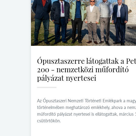
Ópusztaszerre látogattak a Pet
200 - nemzetközi műfordító
pályázat nyertesei
Az Ópusztaszeri Nemzeti Történeti Emlékpark a mag
történelmében meghatározó emlékhely, ahova a nem
műfordító pályázat nyertesei is ellátogattak, március
csütörtökön.