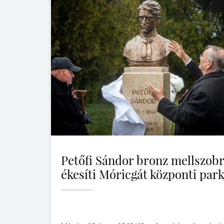
Petőfi Sándor bronz mellszob
ékesíti Móricgát központi park