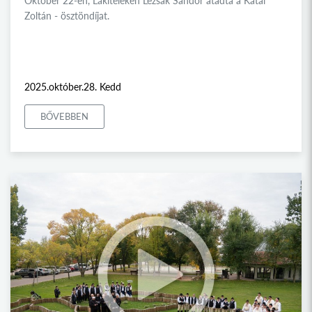
Október 22-én, Lakiteleken Lezsák Sándor átadta a Kátai
Zoltán - ösztöndíjat.
2025.október.28. Kedd
BŐVEBBEN