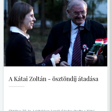
A Kátai Zoltán - ösztöndíj átadása