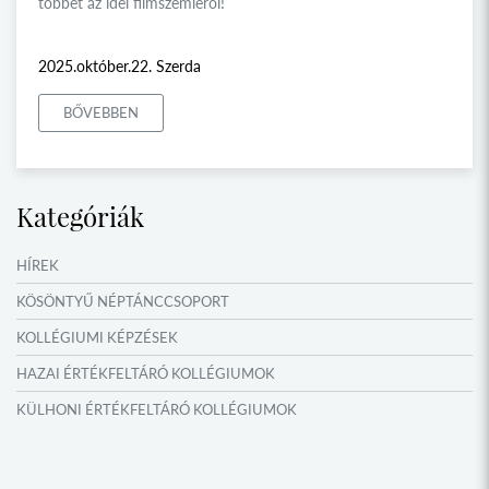
többet az idei filmszemléről!
2025.október.22. Szerda
BŐVEBBEN
Kategóriák
HÍREK
KÖSÖNTYŰ NÉPTÁNCCSOPORT
KOLLÉGIUMI KÉPZÉSEK
HAZAI ÉRTÉKFELTÁRÓ KOLLÉGIUMOK
KÜLHONI ÉRTÉKFELTÁRÓ KOLLÉGIUMOK
MŰFORDÍTÓ ÉS ORSZÁGISMERETI TÁBOROK
VERSENYEK, VETÉLKEDŐK