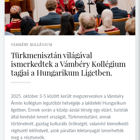
VÁMBÉRY KOLLÉGIUM
Türkmenisztán világával
ismerkedtek a Vámbéry Kollégium
tagjai a Hungarikum Ligetben.
2025. október 3-5 között került megszervezésre a Vámbéry
Ármin kollégium legutóbbi hétvégéje a lakiteleki Hungarikum
ligetben. Ennek során a közép-ázsiai térség egy elzárt, turisták
által kevésbé ismert országát, Türkmenisztánt, annak
történelmét, gazdag kulturális örökségét, valamint kiemelkedő
régészeti lelőhelyeit, azok páratlan leletanyagát ismerhették
meg a résztvevők.