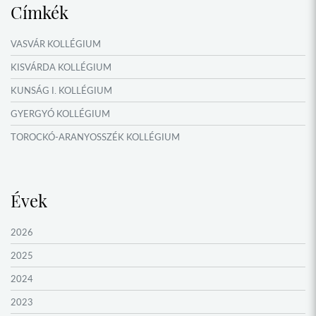
Címkék
IDŐSZAKI KIÁLLÍTÁSOK
NYÁRI TÁBOROK
VASVÁR KOLLÉGIUM
OKTATÁS, KULTÚRA
KISVÁRDA KOLLÉGIUM
KUNSÁG I. KOLLÉGIUM
GYERGYÓ KOLLÉGIUM
TOROCKÓ-ARANYOSSZÉK KOLLÉGIUM
KOMÁROM KOLLÉGIUM
GYIMES KOLLÉGIUM
Évek
GARAM MENTI KOLLÉGIUM
ŐRVIDÉK KOLLÉGIUM
2026
MOLDVAI CSÁNGÓ KOLLÉGIUM
2025
HEGYKÖZ KOLLÉGIUM
2024
ZENTA KOLLÉGIUM
2023