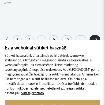
NYUGAT-BÁCSKA KOLLÉGIUM
2022
MURAVIDÉK KOLLÉGIUM
2021
BEREGI KOLLÉGIUM
2020
UNGI KOLLÉGIUM
2019
UGOCSAI KOLLÉGIUM
2018
1
2
...
9
10
11
12
MÁRAMAROSI KOLLÉGIUM
2017
Ez a weboldal sütiket használ!
DRÁVASZÖG ÉS SZLAVÓNIA KOLLÉGIUM
13
14
15
...
260
261
2016
Sütiket használunk a tartalmak és hirdetések személyre
TESSEDIK SÁMUEL KOLLÉGIUM
2015
szabásához, a látogatóink magasabb szintű kiszolgálásához, a
AFRIKA KOLLÉGIUM
weboldalforgalmunk elemzéséhez, illetve marketing
2014
tevékenységünk támogatása érdekében. Az „ELFOGADOM” gomb
KELETI NYITÁS KOLLÉGIUM
2013
megnyomásával Ön hozzájárul a sütik használatához. Amennyiben
Süti szabályzat
Adatvédelmi nyilatkozat
Ön nem fogadja el a süti beállításokat, azzal Ön nem adja
IBERO-AMERICA KOLLÉGIUM
2012
hozzájárulását a cookie-k beállításához, és a továbbiakban csak a
KERKAI JENŐ KOLLÉGIUM
Jogi nyilatkozat
2011
honlap működéshez elengedhetetlenül szükséges sütiket
használjuk.
Süti tájékoztató
© 2017 - 2026 NÉPFŐISKOLA ALAPÍTVÁNY, LAKITELEK. MINDEN JOG
SZENT-GYÖRGYI ALBERT KOLLÉGIUM
2010
FENNTARTVA.
VARGA DOMOKOS KOLLÉGIUM
DESIGNED & POWERED BY
POSITIVE ADAMSKY
2009