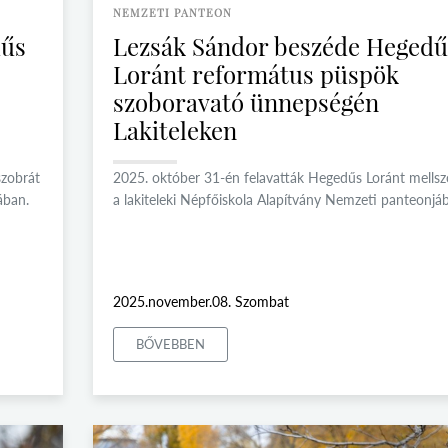
NEMZETI PANTEON
dűs
Lezsák Sándor beszéde Hegedű
Loránt református püspök
szoboravató ünnepségén
Lakiteleken
szobrát
2025. október 31-én felavatták Hegedűs Loránt mellsz
ában.
a lakiteleki Népfőiskola Alapítvány Nemzeti panteonjá
2025.november.08. Szombat
BŐVEBBEN