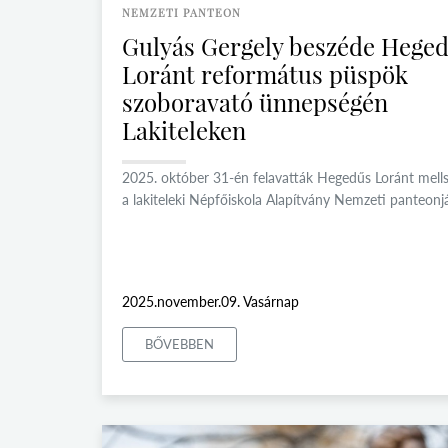
NEMZETI PANTEON
Gulyás Gergely beszéde Hege
Loránt református püspök
szoboravató ünnepségén
Lakiteleken
2025. október 31-én felavatták Hegedűs Loránt mell
a lakiteleki Népfőiskola Alapítvány Nemzeti panteonj
2025.november.09. Vasárnap
BŐVEBBEN