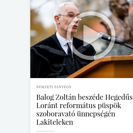
NEMZETI PANTEON
Balog Zoltán beszéde Hegedűs
Loránt református püspök
szoboravató ünnepségén
Lakiteleken