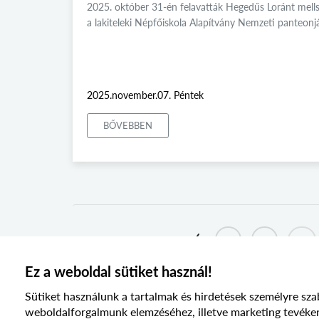
2025. október 31-én felavatták Hegedűs Loránt mell
a lakiteleki Népfőiskola Alapítvány Nemzeti panteonj
2025.november.07. Péntek
BŐVEBBEN
1
2
...
Ez a weboldal sütiket használ!
Sütiket használunk a tartalmak és hirdetések személyre sza
weboldalforgalmunk elemzéséhez, illetve marketing te