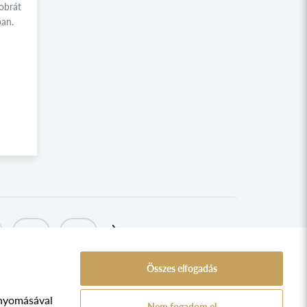
SINKOVITS IMRE KOLLÉGIUM
obrát
ban.
KÍNA KOLLÉGIUM
RETÖRKI
SZABADEGYETEM
NÉMETH LÁSZLÓ GIMNÁZIUM
NEMZETI PANTEON
KERESZTÉNY PANTEON
VERSENYEK ÉS PÁLYÁZATOK
SÁRA SÁNDOR KOLLÉGIUM
IPOLYSÁG KOLLÉGIUM
260
261
PÉLY KOLLÉGIUM
NYÍRSÉGI BOKORTANYÁK KOLLÉGIUM
Összes elfogadás
NAGYKUNSÁG KOLLÉGIUM
nyomásával
MOSON KOLLÉGIUM
A Népfőiskola Alapítvány támogatója:
Nem fogadom el