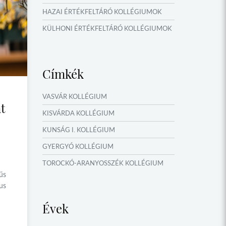
HAZAI ÉRTÉKFELTÁRÓ KOLLÉGIUMOK
KÜLHONI ÉRTÉKFELTÁRÓ KOLLÉGIUMOK
MŰFORDÍTÓ ÉS ORSZÁGISMERETI
TÁBOROK
Címkék
VERSENYEK, VETÉLKEDŐK
IDŐSZAKI KIÁLLÍTÁSOK
VASVÁR KOLLÉGIUM
t
NYÁRI TÁBOROK
KISVÁRDA KOLLÉGIUM
OKTATÁS, KULTÚRA
KUNSÁG I. KOLLÉGIUM
GYERGYÓ KOLLÉGIUM
TOROCKÓ-ARANYOSSZÉK KOLLÉGIUM
űs
KOMÁROM KOLLÉGIUM
us
GYIMES KOLLÉGIUM
Évek
GARAM MENTI KOLLÉGIUM