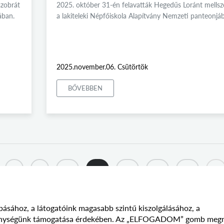
szobrát
2025. október 31-én felavatták Hegedűs Loránt mellsz
ában.
a lakiteleki Népfőiskola Alapítvány Nemzeti panteonjá
2025.november.06. Csütörtök
BŐVEBBEN
8
9
10
11
12
13
14
...
básához, a látogatóink magasabb szintű kiszolgálásához, a
vékenységünk támogatása érdekében. Az „ELFOGADOM” gomb meg