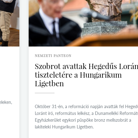
NEMZETI PANTEON
Szobrot avattak Hegedűs Lorán
tiszteletére a Hungarikum
Ligetben
eleken,
Október 31-én, a reformáció napján avatták fel Heged
Loránt író, református lelkész, a Dunamelléki Reformát
Egyházkerület egykori püspöke bronz mellszobrát a
lakiteleki Hungarikum Ligetben.