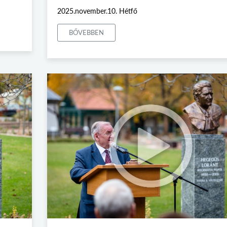
2025.november.10. Hétfő
BŐVEBBEN