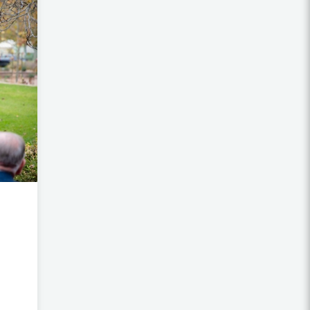
SZERÉMSÉG KOLLÉGIUM
FELSŐ-BODROGKÖZ KOLLÉGIUM
MARTOS KOLLÉGIUM
EMIGRÁCIÓS GYŰJTEMÉNY ÉS
KÖNYVTÁR
HUNGARIKUM VETÉLKEDŐ
LAKITELEKI FILMSZEMLE
KÖSÖNTYŰ NÉPTÁNCCSOPORT
ROBOTIKA KOLLÉGIUM
LÁSZLÓ GYULA KOLLÉGIUM
NEUMANN JÁNOS KOLLÉGIUM
GYARMATI DEZSŐ KOLLÉGIUM
INNOVÁCIÓ KOLLÉGIUM
KINCSEM KOLLÉGIUM