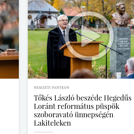
NEMZETI PANTEON
Tőkés László beszéde Hegedűs
Loránt református püspök
szoboravató ünnepségén
Lakiteleken