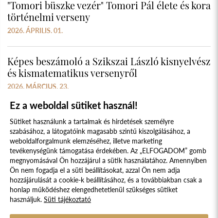
"Tomori büszke vezér" Tomori Pál élete és kora
történelmi verseny
2026. ÁPRILIS. 01.
Képes beszámoló a Szikszai László kisnyelvész
és kismatematikus versenyről
2026. MÁRCIUS. 23.
Ez a weboldal sütiket használ!
Sütiket használunk a tartalmak és hirdetések személyre
szabásához, a látogatóink magasabb szintű kiszolgálásához, a
weboldalforgalmunk elemzéséhez, illetve marketing
tevékenységünk támogatása érdekében. Az „ELFOGADOM” gomb
megnyomásával Ön hozzájárul a sütik használatához. Amennyiben
Süti szabályzat
Adatvédelmi nyilatkozat
Ön nem fogadja el a süti beállításokat, azzal Ön nem adja
hozzájárulását a cookie-k beállításához, és a továbbiakban csak a
Jogi nyilatkozat
honlap működéshez elengedhetetlenül szükséges sütiket
használjuk.
Süti tájékoztató
© 2017 - 2026 NÉPFŐISKOLA ALAPÍTVÁNY, LAKITELEK. MINDEN JOG
FENNTARTVA.