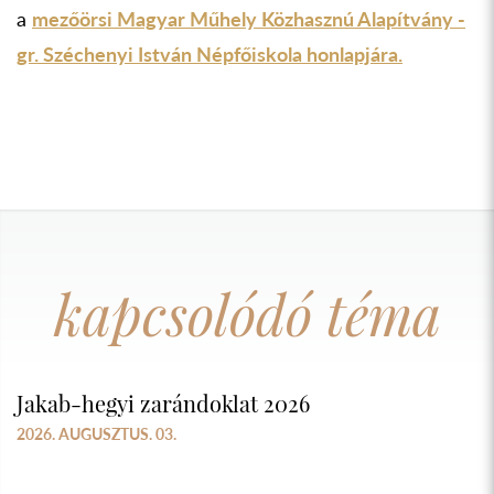
a
mezőörsi Magyar Műhely Közhasznú Alapítvány -
gr. Széchenyi István Népfőiskola honlapjára.
kapcsolódó téma
Jakab-hegyi zarándoklat 2026
2026. AUGUSZTUS. 03.