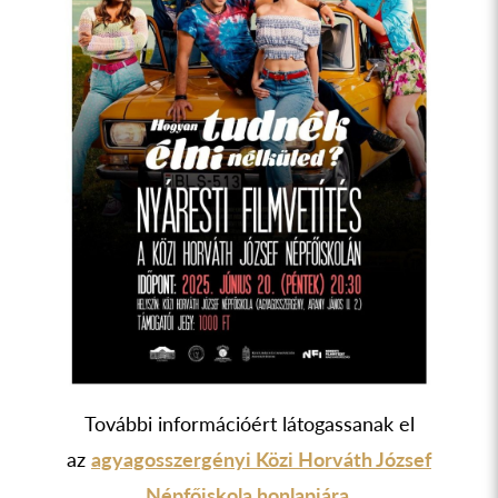
További információért látogassanak el
az
agyagosszergényi Közi Horváth József
Népfőiskola honlapjára
.