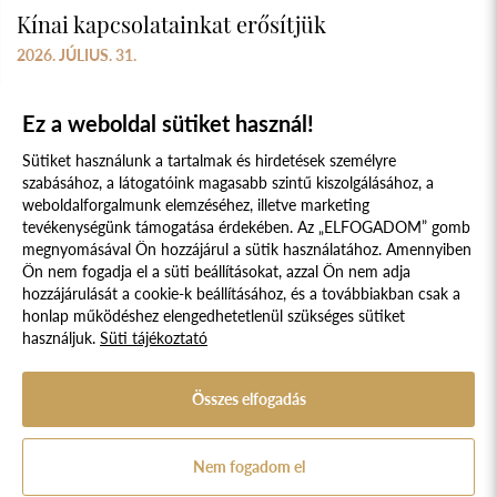
Kínai kapcsolatainkat erősítjük
2026. JÚLIUS. 31.
Ez a weboldal sütiket használ!
Sütiket használunk a tartalmak és hirdetések személyre
szabásához, a látogatóink magasabb szintű kiszolgálásához, a
weboldalforgalmunk elemzéséhez, illetve marketing
tevékenységünk támogatása érdekében. Az „ELFOGADOM” gomb
megnyomásával Ön hozzájárul a sütik használatához. Amennyiben
Süti szabályzat
Adatvédelmi nyilatkozat
Ön nem fogadja el a süti beállításokat, azzal Ön nem adja
hozzájárulását a cookie-k beállításához, és a továbbiakban csak a
Jogi nyilatkozat
honlap működéshez elengedhetetlenül szükséges sütiket
használjuk.
Süti tájékoztató
© 2017 - 2026 NÉPFŐISKOLA ALAPÍTVÁNY, LAKITELEK. MINDEN JOG
FENNTARTVA.
DESIGNED & POWERED BY
POSITIVE ADAMSKY
Összes elfogadás
A Népfőiskola Alapítvány támogatója:
Nem fogadom el