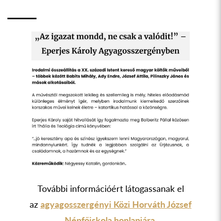
További információért látogassanak el
az
agyagosszergényi Közi Horváth József
Népfőiskola honlapjára
.