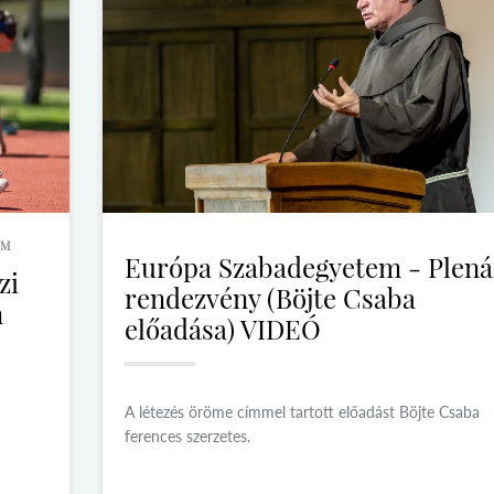
UM
Európa Szabadegyetem - Plená
zi
rendezvény (Böjte Csaba
m
előadása) VIDEÓ
A létezés öröme címmel tartott előadást Böjte Csaba
ferences szerzetes.