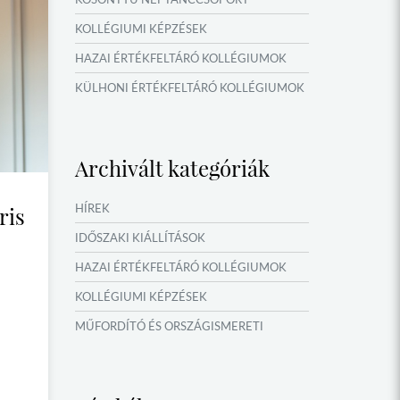
KOLLÉGIUMI KÉPZÉSEK
HAZAI ÉRTÉKFELTÁRÓ KOLLÉGIUMOK
KÜLHONI ÉRTÉKFELTÁRÓ KOLLÉGIUMOK
MŰFORDÍTÓ ÉS ORSZÁGISMERETI
TÁBOROK
Archivált kategóriák
VERSENYEK, VETÉLKEDŐK
IDŐSZAKI KIÁLLÍTÁSOK
HÍREK
ris
NYÁRI TÁBOROK
IDŐSZAKI KIÁLLÍTÁSOK
OKTATÁS, KULTÚRA
HAZAI ÉRTÉKFELTÁRÓ KOLLÉGIUMOK
KOLLÉGIUMI KÉPZÉSEK
MŰFORDÍTÓ ÉS ORSZÁGISMERETI
TÁBOROK
NYÁRI TÁBOROK