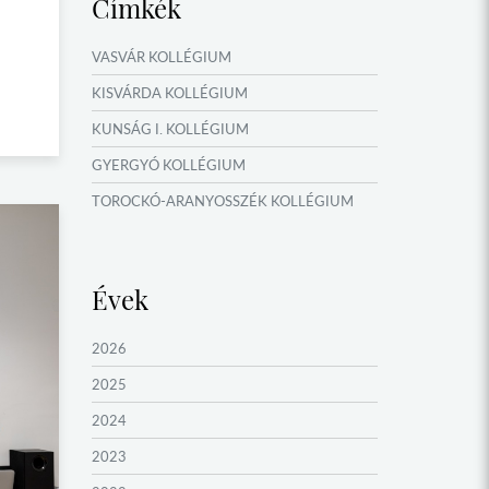
Címkék
VASVÁR KOLLÉGIUM
KISVÁRDA KOLLÉGIUM
KUNSÁG I. KOLLÉGIUM
GYERGYÓ KOLLÉGIUM
TOROCKÓ-ARANYOSSZÉK KOLLÉGIUM
KOMÁROM KOLLÉGIUM
GYIMES KOLLÉGIUM
Évek
GARAM MENTI KOLLÉGIUM
ŐRVIDÉK KOLLÉGIUM
2026
MOLDVAI CSÁNGÓ KOLLÉGIUM
2025
HEGYKÖZ KOLLÉGIUM
2024
ZENTA KOLLÉGIUM
2023