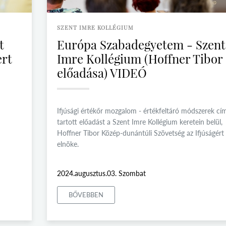
SZENT IMRE KOLLÉGIUM
t
Európa Szabadegyetem - Szent
ert
Imre Kollégium (Hoffner Tibor
előadása) VIDEÓ
Ifjúsági értékőr mozgalom - értékfeltáró módszerek cí
tartott előadást a Szent Imre Kollégium keretein belül,
Hoffner Tibor Közép-dunántúli Szövetség az Ifjúságért
elnöke.
2024.augusztus.03. Szombat
BŐVEBBEN