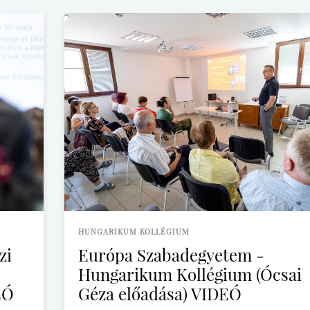
HUNGARIKUM KOLLÉGIUM
zi
Európa Szabadegyetem -
Hungarikum Kollégium (Ócsai
EÓ
Géza előadása) VIDEÓ