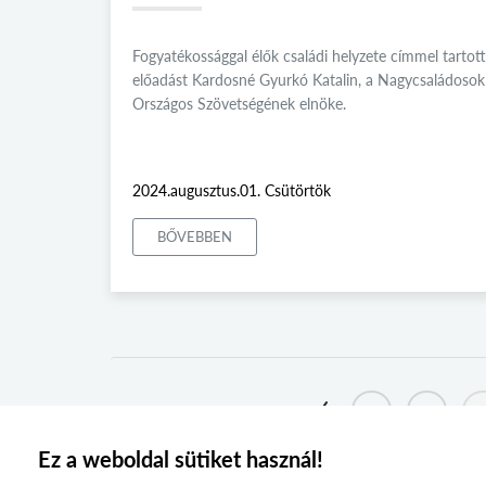
Fogyatékossággal élők családi helyzete címmel tartott
előadást Kardosné Gyurkó Katalin, a Nagycsaládosok
Országos Szövetségének elnöke.
2024.augusztus.01. Csütörtök
BŐVEBBEN
1
2
..
Ez a weboldal sütiket használ!