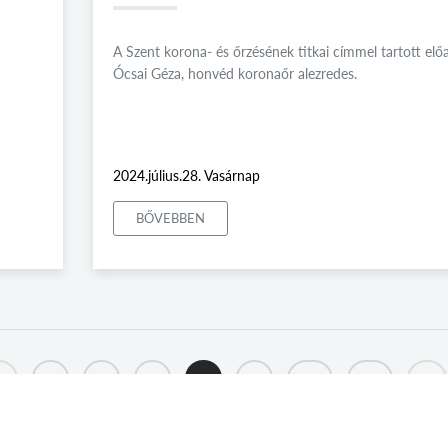
A Szent korona- és őrzésének titkai címmel tartott elő
Ócsai Géza, honvéd koronaőr alezredes.
2024.július.28. Vasárnap
BŐVEBBEN
.
5
6
7
8
9
10
11
...