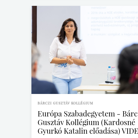
BÁRCZI GUSZTÁV KOLLÉGIUM
Európa Szabadegyetem - Bárc
Gusztáv Kollégium (Kardosné
Gyurkó Katalin előadása) VID