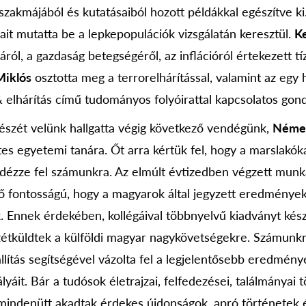
szakmájából és kutatásaiból hozott példákkal egészítve ki
ait mutatta be a lepkepopulációk vizsgálatán keresztül.
K
ól, a gazdaság betegségéről, az inflációról értekezett tí
Miklós
osztotta meg a terrorelhárítással, valamint az egy
 & elhárítás című tudományos folyóirattal kapcsolatos gond
észét velünk hallgatta végig következő vendégünk,
Német
 egyetemi tanára. Őt arra kértük fel, hogy a marslakókat
dézze fel számunkra. Az elmúlt évtizedben végzett munk
ő fontosságú, hogy a magyarok által jegyzett eredménye
. Ennek érdekében, kollégáival többnyelvű kiadványt kész
étküldtek a külföldi magyar nagykövetségekre. Számunkr
lítás segítségével vázolta fel a legjelentősebb eredmény
ályáit. Bár a tudósok életrajzai, felfedezései, találmányai
mindenütt akadtak érdekes újdonságok, apró történetek 