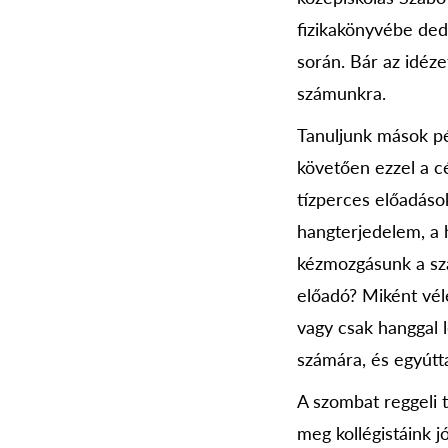
fizikakönyvébe dedi
során. Bár az idéz
számunkra.
Tanuljunk mások pél
követően ezzel a cé
tízperces előadások
hangterjedelem, a 
kézmozgásunk a sza
előadó? Miként vél
vagy csak hanggal 
számára, és egyútta
A szombat reggeli 
meg kollégistáink j