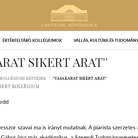
ÉRTÉKFELTÁRÓ KOLLÉGIUMOK
VALLÁS, KULTÚRA ÉS TUDOMÁN
ARAT SIKERT ARAT''
KOLLÉGIUMI KÉPZÉSEK
''VASAKARAT SIKERT ARAT''
BERT KOLLÉGIUM
Kedd
sszor szavai ma is irányt mutatnak. A piarista szerzetes á
ó Gábor (ma már akadémikus, a Szegedi Tudományegyete