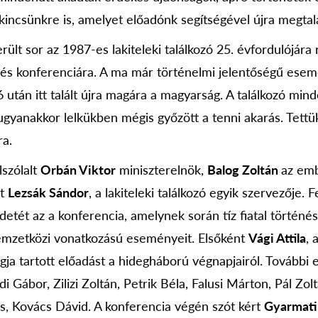
 kincsünkre is, amelyet előadónk segítségével újra megtal
ült sor az 1987-es lakiteleki találkozó 25. évfordulójára
és konferenciára. A ma már történelmi jelentőségű esem
 után itt talált újra magára a magyarság. A találkozó mi
ugyanakkor lelkükben mégis győzött a tenni akarás. Tettü
a.
szólalt
Orbán Viktor
miniszterelnök,
Balog Zoltán
az emb
nt
Lezsák Sándor
, a lakiteleki találkozó egyik szervezője. 
etét az a konferencia, amelynek során tíz fiatal történés
emzetközi vonatkozású eseményeit. Elsőként
Vági Attila
, 
gja tartott előadást a hidegháború végnapjairól. További 
di Gábor, Zilizi Zoltán, Petrik Béla, Falusi Márton, Pál Zol
zs, Kovács Dávid. A konferencia végén szót kért
Gyarmati