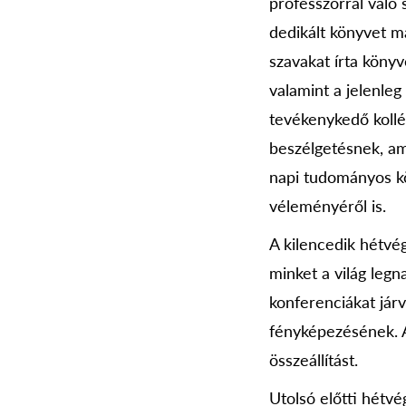
professzorral való
dedikált könyvet ma
szavakat írta könyv
valamint a jelenle
tevékenykedő kollé
beszélgetésnek, a
napi tudományos kö
véleményéről is.
A kilencedik hétvég
minket a világ leg
konferenciákat já
fényképezésének. A
összeállítást.
Utolsó előtti hétvé