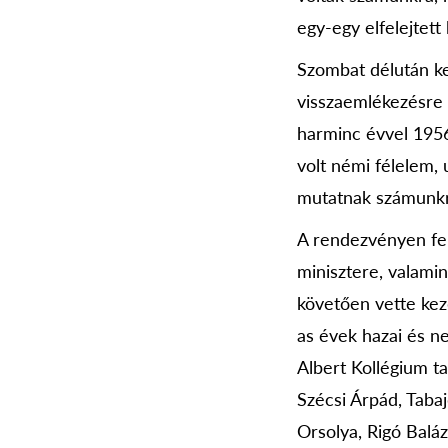
egy-egy elfelejtett
Szombat délután ker
visszaemlékezésre 
harminc évvel 1956
volt némi félelem, 
mutatnak számunkr
A rendezvényen fel
minisztere, valami
követően vette kezd
as évek hazai és n
Albert Kollégium ta
Szécsi Árpád, Tabaj
Orsolya, Rigó Balá