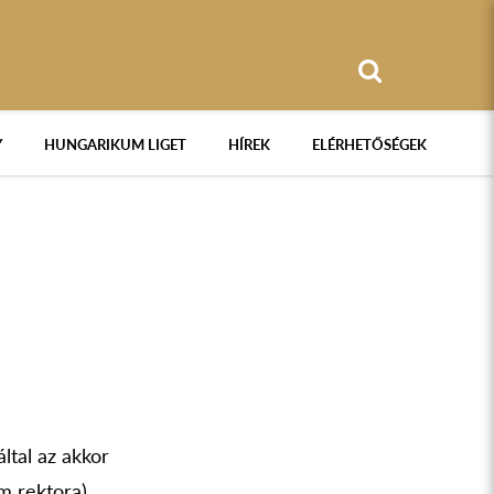
Y
HUNGARIKUM LIGET
HÍREK
ELÉRHETŐSÉGEK
ltal az akkor
m rektora)