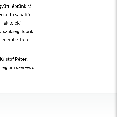
gyütt léptünk rá
zokott csapattá
lakiteleki
z szükség. Időnk
a decemberben
Kristóf Péter
,
ollégium szervezői