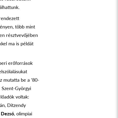
álhattunk.
 rendezett
ényen, több mint
nden résztvevőjében
kkel ma is példát
eri erőforrások
Felszólalásukat
z mutatta be a ’80-
a Szent-Györgyi
előadók voltak:
tán, Ditzendy
 Dezső
, olimpiai