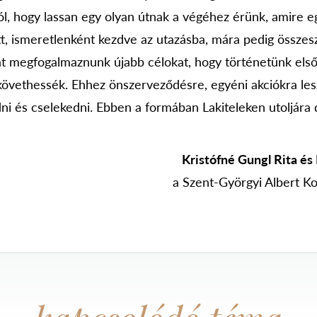
ól, hogy lassan egy olyan útnak a végéhez érünk, amire e
tt, ismeretlenként kezdve az utazásba, mára pedig összes
át megfogalmaznunk újabb célokat, hogy történetünk első, 
 követhessék. Ehhez önszerveződésre, egyéni akciókra les
ni és cselekedni. Ebben a formában Lakiteleken utoljár
Kristófné Gungl Rita és 
a Szent-Györgyi Albert K