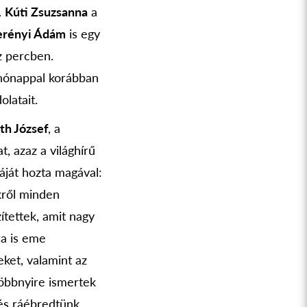
.
Kúti Zsuzsanna
a
erényi Ádám
is egy
z percben.
 hónappal korábban
olatait.
h József
, a
, azaz a világhírű
áját hozta magával:
kről minden
ítettek, amit nagy
a is eme
eket, valamint az
 többnyire ismertek
és ráébredtünk