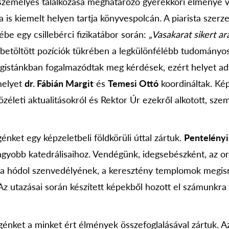
 személyes találkozása meghatározó gyerekkori élménye vol
 is kiemelt helyen tartja könyvespolcán. A piarista szerze
ébe egy csillebérci fizikatábor során:
„Vasakarat sikert ar
g betöltött pozíciók tükrében a legkülönfélébb tudományo
gistánkban fogalmazódtak meg kérdések, ezért helyet adt
melyet
dr. Fábián Margit
és
Temesi Ottó
koordináltak. Ké
zéleti aktualitásokról és Rektor Úr ezekről alkotott, sze
énket egy képzeletbeli földkörüli úttal zártuk.
Pentelényi
nagyobb katedrálisaihoz. Vendégünk, idegsebészként, az or
rva hódol szenvedélyének, a keresztény templomok megi
z utazásai során készített képekből hozott el számunkra
génket a minket ért élmények összefoglalásával zártuk. Az