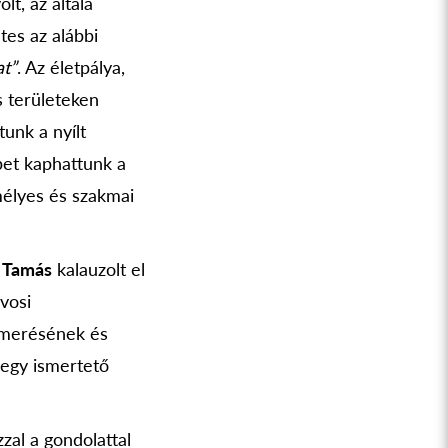
t, az általa
tes az alábbi
at”
. Az életpálya,
s területeken
unk a nyílt
pet kaphattunk a
mélyes és szakmai
 Tamás
kalauzolt el
vosi
smerésének és
 egy ismertető
zal a gondolattal