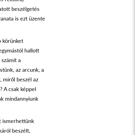
atott beszélgetés
anata is ezt üzente
ó körünket
egymástól hallott
 számít a
stünk, az arcunk, a
 miről beszél az
k? A csak képpel
tak mindannyiunk
t ismerhettünk
áról beszélt,