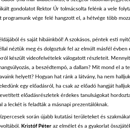
kált gondolatot Rektor Úr tolmácsolta felénk a vele folyt
et programunk vége felé hangzott el, a hétvége több mozz
dájából és saját hibáinkból! A szokásos, péntek esti nyit
llal néztük meg és dolgoztuk fel az elmúlt másfél évben 
ról készült videofelvételek válogatott részleteit. Mennyit
hangsúlyozás, a beszédtempó, a dallam? Mit mond el a te
vaink helyett? Hogyan hat ránk a látvány, ha nem halljuk,
ekedünk egy előadásról, ha csak az előadó hangját hallju
levetített előadásrészletek érdekes tanulságokat hordoz
l a leckét is feladták a másnapi prezentálóknak.
tízpercesek során újabb kutatási területeket és szakmáka
óvoltából.
Kristóf Péter
az elmélet és a gyakorlat összjáték