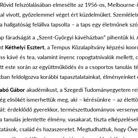
 Rövid felszólalásában elmesélte az 1956-os, Melbourne-i 
ttal vívott, győzelemmel véget ért küzdelmüket. Szemlélet
 hallgatóság felállva tapsolta – a taps egy életműnek szól
ap fáradságát a „Szent-Györgyi kávéházban” pihentük ki. 
nt
Kéthelyi Esztert
, a Tempus Közalapítvány képzési koor
iss kávé és tea, valamint ínyenc ropogtatnivalók mellett, 
ött este során az együttműködés és a csoportos tanulás t
ban feldolgozva korábbi tapasztalatainkat, élményeinket 
abó Gábor
akadémikust, a Szegedi Tudományegyetem rek
ég elnökét ismerhettük meg, aki – kérésünkre – az élettö
t: érdeklődő gyerekkor, természettudományos verseny
a tanulás jelentette élmény, vasakarat, tiszta elképzelése
atások, család és hazaszeretet. Megtudhattuk, hogy Öve