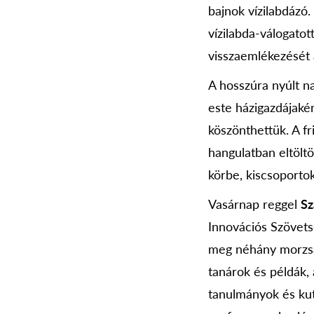
bajnok vízilabdázó.
vízilabda-válogato
visszaemlékezését a
A hosszúra nyúlt n
este házigazdájaké
köszönthettük. A fr
hangulatban eltölt
körbe, kiscsoportok
Vasárnap reggel
Sz
Innovációs Szövets
meg néhány morzsá
tanárok és példák, 
tanulmányok és kut