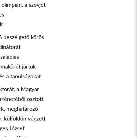
olimpián, a szovjet
es
t.
A beszélgető körös
dinátorát
családias
émakörét jártuk
és a tanulságokat.
torát, a Magyar
rténetéből osztott
ek, meghatározó
k, külföldön végzett
ges József