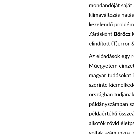
mondandóját saját 
klímaváltozás hatás
kezelendő problémár
Zárásként
Böröcz 
elindított (T)error
Az előadások egy r
Műegyetem címzetes
magyar tudósokat i
szerinte kiemelked
országban tudjanak
példányszámban sz
példaértékű összeál
alkotók rövid életp
voltak számunkra, 