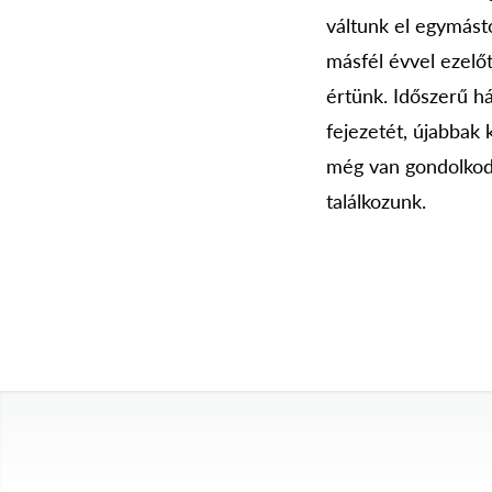
váltunk el egymást
másfél évvel ezelő
értünk. Időszerű h
fejezetét, újabbak
még van gondolkod
találkozunk.