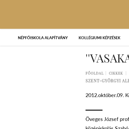
NÉPFŐISKOLA ALAPÍTVÁNY
KOLLÉGIUMI KÉPZÉSEK
''VASAK
FŐOLDAL
CIKKEK
SZENT-GYÖRGYI AL
2012.október.09. 
Öveges József profe
középiskolás Szab