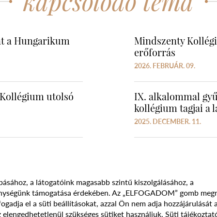
kapcsolódó téma
ját a Hungarikum
Mindszenty Kollégiu
erőforrás
2026. FEBRUÁR. 09.
Kollégium utolsó
IX. alkalommal gyű
kollégium tagjai a 
2025. DECEMBER. 11.
básához, a látogatóink magasabb szintű kiszolgálásához, a
vékenységünk támogatása érdekében. Az „ELFOGADOM” gomb meg
Süti szabályzat
Adatvédelmi nyilatkozat
Jogi nyilatk
adja el a süti beállításokat, azzal Ön nem adja hozzájárulását 
 elengedhetetlenül szükséges sütiket használjuk.
Süti tájékoztat
017 - 2026 NÉPFŐISKOLA ALAPÍTVÁNY, LAKITELEK. MINDEN JOG FENNTAR