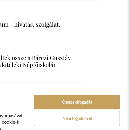
m - hivatás, szolgálat,
ltek össze a Bárczi Gusztáv
lakiteleki Népfőiskolán
Összes elfogadás
nyomásával
A Népfőiskola Alapítvány támogatója:
Nem fogadom el
ozat
a cookie-k
ó
TVA.