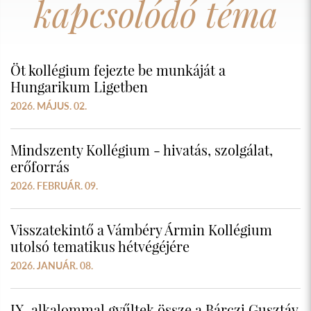
kapcsolódó téma
Öt kollégium fejezte be munkáját a
Hungarikum Ligetben
2026. MÁJUS. 02.
Mindszenty Kollégium - hivatás, szolgálat,
erőforrás
2026. FEBRUÁR. 09.
Visszatekintő a Vámbéry Ármin Kollégium
utolsó tematikus hétvégéjére
2026. JANUÁR. 08.
IX. alkalommal gyűltek össze a Bárczi Gusztáv