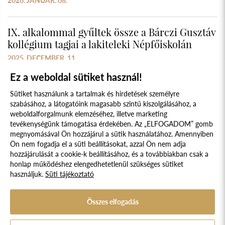
2026. JANUÁR. 08.
IX. alkalommal gyűltek össze a Bárczi Gusztáv
kollégium tagjai a lakiteleki Népfőiskolán
2025. DECEMBER. 11.
Ez a weboldal sütiket használ!
Sütiket használunk a tartalmak és hirdetések személyre
szabásához, a látogatóink magasabb szintű kiszolgálásához, a
weboldalforgalmunk elemzéséhez, illetve marketing
tevékenységünk támogatása érdekében. Az „ELFOGADOM” gomb
megnyomásával Ön hozzájárul a sütik használatához. Amennyiben
Süti szabályzat
Adatvédelmi nyilatkozat
Ön nem fogadja el a süti beállításokat, azzal Ön nem adja
hozzájárulását a cookie-k beállításához, és a továbbiakban csak a
Jogi nyilatkozat
honlap működéshez elengedhetetlenül szükséges sütiket
használjuk.
Süti tájékoztató
© 2017 - 2026 NÉPFŐISKOLA ALAPÍTVÁNY, LAKITELEK. MINDEN JOG
FENNTARTVA.
DESIGNED & POWERED BY
POSITIVE ADAMSKY
Összes elfogadás
A Népfőiskola Alapítvány támogatója: