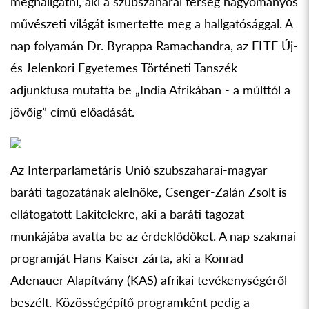
meghallgatni, aki a szubszaharai térség hagyományos
művészeti világát ismertette meg a hallgatósággal. A
nap folyamán Dr. Byrappa Ramachandra, az ELTE Új-
és Jelenkori Egyetemes Történeti Tanszék
adjunktusa mutatta be „India Afrikában - a múlttól a
jövőig” című előadását.
Az Interparlametáris Unió szubszaharai-magyar
baráti tagozatának alelnöke, Csenger-Zalán Zsolt is
ellátogatott Lakitelekre, aki a baráti tagozat
munkájába avatta be az érdeklődőket. A nap szakmai
programját Hans Kaiser zárta, aki a Konrad
Adenauer Alapítvány (KAS) afrikai tevékenységéről
beszélt. Közösségépítő programként pedig a