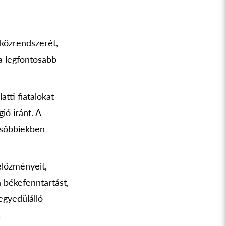
zközrendszerét,
a legfontosabb
tti fiatalokat
ió iránt. A
ésőbbiekben
előzményeit,
a békefenntartást,
egyedülálló
.