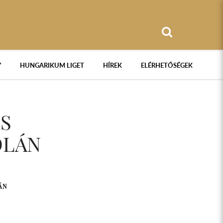
Y
HUNGARIKUM LIGET
HÍREK
ELÉRHETŐSÉGEK
S
OLÁN
ÁN