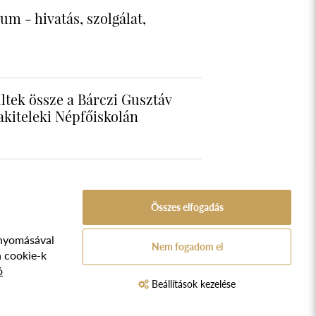
m - hivatás, szolgálat,
ltek össze a Bárczi Gusztáv
lakiteleki Népfőiskolán
Összes elfogadás
nyomásával
A Népfőiskola Alapítvány támogatója:
Nem fogadom el
ozat
a cookie-k
ó
TVA.
Beállítások kezelése