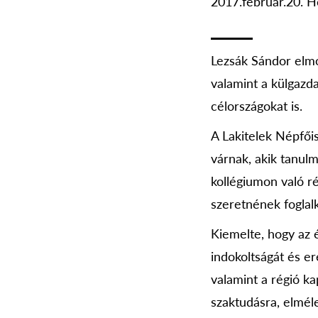
2017.február.20. H
Lezsák Sándor elmon
valamint a külgazd
célországokat is.
A Lakitelek Népfőis
várnak, akik tanul
kollégiumon való r
szeretnének foglalk
Kiemelte, hogy az 
indokoltságát és er
valamint a régió k
szaktudásra, elméle