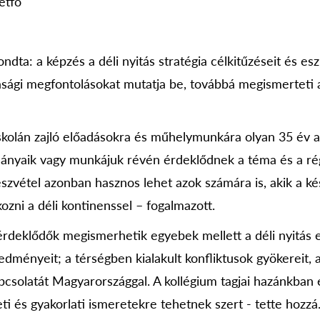
étfő
dta: a képzés a déli nyitás stratégia célkitűzéseit és es
asági megfontolásokat mutatja be, továbbá megismerteti 
kolán zajló előadásokra és műhelymunkára olyan 35 év ala
mányaik vagy munkájuk révén érdeklődnek a téma és a rég
észvétel azonban hasznos lehet azok számára is, akik a k
ozni a déli kontinenssel – fogalmazott.
érdeklődők megismerhetik egyebek mellett a déli nyitás 
edményeit; a térségben kialakult konfliktusok gyökereit, 
apcsolatát Magyarországgal. A kollégium tagjai hazánkban 
ti és gyakorlati ismeretekre tehetnek szert - tette hozzá