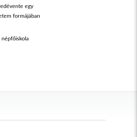
gyedévente egy
yetem formájában
a népfőiskola