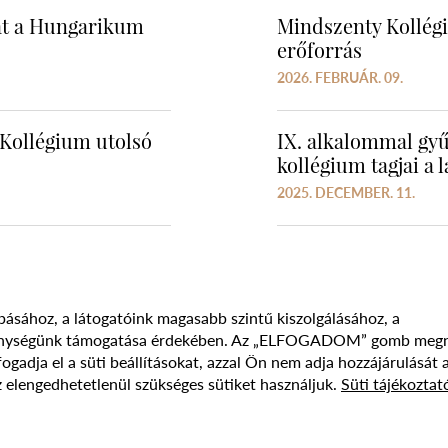
ját a Hungarikum
Mindszenty Kollégiu
erőforrás
2026. FEBRUÁR. 09.
Kollégium utolsó
IX. alkalommal gyű
kollégium tagjai a 
2025. DECEMBER. 11.
básához, a látogatóink magasabb szintű kiszolgálásához, a
vékenységünk támogatása érdekében. Az „ELFOGADOM” gomb meg
Süti szabályzat
Adatvédelmi nyilatkozat
Jogi nyilatk
adja el a süti beállításokat, azzal Ön nem adja hozzájárulását 
 elengedhetetlenül szükséges sütiket használjuk.
Süti tájékoztat
017 - 2026 NÉPFŐISKOLA ALAPÍTVÁNY, LAKITELEK. MINDEN JOG FENNTAR
DESIGNED & POWERED BY
POSITIVE ADAMSKY