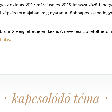
hogy az oktatás 2017 márciusa és 2019 tavasza között, ne
gi képzés formájában, míg nyaranta többnapos szabadeg
bruár 25-éig lehet jelentkezni. A nevezési lap letölthető 
tintva
.
kapcsolódó téma