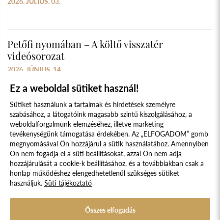
2026. JÚLIUS. 03.
Petőfi nyomában – A költő visszatér
videósorozat
2026. JÚNIUS. 14.
Ez a weboldal sütiket használ!
Sütiket használunk a tartalmak és hirdetések személyre
szabásához, a látogatóink magasabb szintű kiszolgálásához, a
weboldalforgalmunk elemzéséhez, illetve marketing
tevékenységünk támogatása érdekében. Az „ELFOGADOM” gomb
megnyomásával Ön hozzájárul a sütik használatához. Amennyiben
Süti szabályzat
Adatvédelmi nyilatkozat
Ön nem fogadja el a süti beállításokat, azzal Ön nem adja
hozzájárulását a cookie-k beállításához, és a továbbiakban csak a
Jogi nyilatkozat
honlap működéshez elengedhetetlenül szükséges sütiket
használjuk.
Süti tájékoztató
© 2017 - 2026 NÉPFŐISKOLA ALAPÍTVÁNY, LAKITELEK. MINDEN JOG
FENNTARTVA.
DESIGNED & POWERED BY
POSITIVE ADAMSKY
Összes elfogadás
A Népfőiskola Alapítvány támogatója: