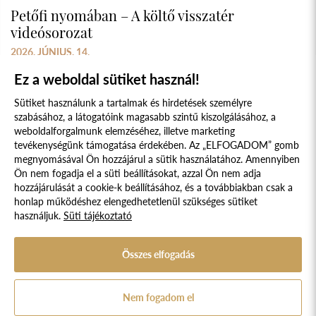
Petőfi nyomában – A költő visszatér
videósorozat
2026. JÚNIUS. 14.
Ez a weboldal sütiket használ!
Sütiket használunk a tartalmak és hirdetések személyre
szabásához, a látogatóink magasabb szintű kiszolgálásához, a
weboldalforgalmunk elemzéséhez, illetve marketing
tevékenységünk támogatása érdekében. Az „ELFOGADOM” gomb
megnyomásával Ön hozzájárul a sütik használatához. Amennyiben
Süti szabályzat
Adatvédelmi nyilatkozat
Ön nem fogadja el a süti beállításokat, azzal Ön nem adja
hozzájárulását a cookie-k beállításához, és a továbbiakban csak a
Jogi nyilatkozat
honlap működéshez elengedhetetlenül szükséges sütiket
használjuk.
Süti tájékoztató
© 2017 - 2026 NÉPFŐISKOLA ALAPÍTVÁNY, LAKITELEK. MINDEN JOG
FENNTARTVA.
DESIGNED & POWERED BY
POSITIVE ADAMSKY
Összes elfogadás
A Népfőiskola Alapítvány támogatója:
Nem fogadom el