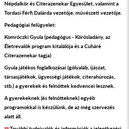
Népdalkör és Citerazenekar Egyesület, valamint a
Tordasi Férfi Dalárda vezet
ő
je, m
ű
vészeti vezet
ő
je.
Pedagógiai felügyelet:
Komróczki Gyula (pedagógus - Körösladány, az
Életrevalók program kitalálója és a Cuháré
Citerazenekar tagja)
Gyula játékos foglalkozásai (gólyaláb, íjászat,
társasjátékok, ügyességi játékok, citerahúrozás,
stb.) a gyerekek és feln
ő
ttek kedvencei lesznek.
A gyerekeknek (és feln
ő
tteknek) egyéb
programokkal is készülünk, de az még szervezés
alatt áll.
További tudnivalók és információk a jelentkezési