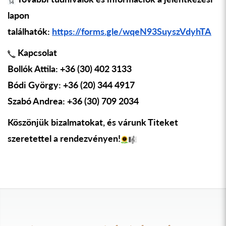
lapon
találhatók:
https://forms.gle/wqeN93SuyszVdyhTA
Kapcsolat
Bollók Attila: +36 (30) 402 3133
Bódi György: +36 (20) 344 4917
Szabó Andrea: +36 (30) 709 2034
Köszönjük bizalmatokat, és várunk Titeket
szeretettel a rendezvényen!