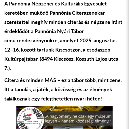
A Pannónia Népzenei és Kulturális Egyesület
keretében m
ű
köd
ő
Pannónia Citerazenekar
szeretettel meghív minden citerás és népzene iránt
érdekl
ő
d
ő
t a Pannónia Nyári Tábor
cím
ű
rendezvényünkre, amelyet 2025. augusztus
12–16. között tartunk Kiscs
ő
szön, a csodaszép
Kultúrpajtában (8494 Kiscs
ő
sz, Kossuth Lajos utca
7.).
Citera és minden MÁS – ez a tábor több, mint zene.
Itt a tanulás, a játék, a közösség és az élmények
találkoznak egy felejthetetlen nyári héten!