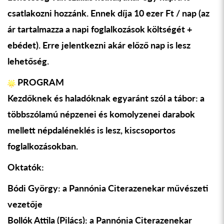
csatlakozni hozzánk. Ennek díja 10 ezer Ft / nap (az
ár tartalmazza a napi foglalkozások költségét +
ebédet). Erre jelentkezni akár el
ő
z
ő
nap is lesz
lehet
ő
ség.
PROGRAM
Kezd
ő
knek és haladóknak egyaránt szól a tábor: a
többszólamú népzenei és komolyzenei darabok
mellett népdaléneklés is lesz, kiscsoportos
foglalkozásokban.
Oktatók:
Bódi György: a Pannónia Citerazenekar m
ű
vészeti
vezet
ő
je
Bollók Attila (Pilács): a Pannónia Citerazenekar