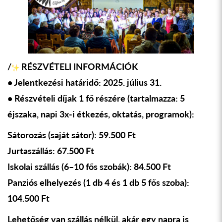
/
RÉSZVÉTELI INFORMÁCIÓK
• Jelentkezési határid
ő
: 2025. július
31.
• Részvételi díjak 1 f
ő
részére (tartalmazza: 5
éjszaka, napi 3x-i étkezés, oktatás, programok):
Sátorozás (saját sátor): 59.500 Ft
Jurtaszállás: 67.500 Ft
Iskolai szállás (6–10 f
ő
s szobák): 84.500 Ft
Panziós elhelyezés (1 db 4 és 1 db 5 f
ő
s szoba):
104.500 Ft
Lehet
ő
ség van szállás nélkül, akár egy napra is