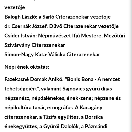
vezet
ő
je
Balogh László: a Sarló Citerazenekar vezet
ő
je
dr. Csernák József: Düv
ő
Citerazenekar vezet
ő
je
Csíder István: Népm
ű
vészet Ifjú Mestere, Mez
ő
túri
Szivárvány Citerazenekar
Simon-Nagy Kata: Válicka Citerazenekar
Népi ének oktatás:
Fazekasné Domak Anikó: "Bonis Bona - A nemzet
tehetségeiért", valamint Sajnovics gy
ű
r
ű
díjas
népzenész, népdalénekes, ének-zene; népzene és
népikultúra tanár, etnográfus. A Kacagány
citerazenekar, a Tüzifa együttes, a Borsika
énekegyüttes, a Gyúrói Dalolók, a Pázmándi