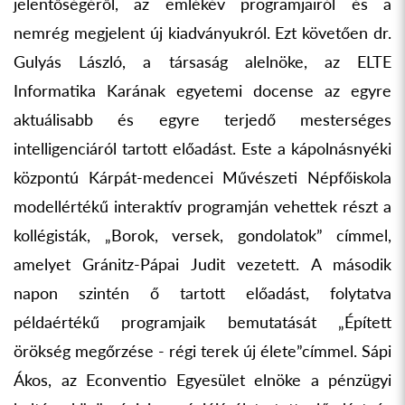
jelentőségéről, az emlékév programjairól és a
nemrég megjelent új kiadványukról. Ezt követően dr.
Gulyás László, a társaság alelnöke, az ELTE
Informatika Karának egyetemi docense az egyre
aktuálisabb és egyre terjedő mesterséges
intelligenciáról tartott előadást. Este a kápolnásnyéki
központú Kárpát-medencei Művészeti Népfőiskola
modellértékű interaktív programján vehettek részt a
kollégisták, „Borok, versek, gondolatok” címmel,
amelyet Gránitz-Pápai Judit vezetett. A második
napon szintén ő tartott előadást, folytatva
példaértékű programjaik bemutatását „Épített
örökség megőrzése - régi terek új élete”címmel. Sápi
Ákos, az Econventio Egyesület elnöke a pénzügyi