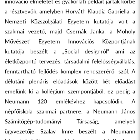
innováció elméletét és gyakorlati példáit járták körbe
a résztvevők, amelyben Horváth Klaudia Gabriella, a
Nemzeti Közszolgálati Egyetem kutatója volt a
szakmai vezető, majd Csernák Janka, a Moholy
Művészeti Egyetem Innovációs Központjának
kutatója beszélt a „Social designról” ami az
életközpontú tervezés, társadalmi felelősségvállalás,
fenntartható fejlődés komplex rendszeréről szól. A
délutáni plenáris előadások között két előadást
emelünk ki a kollégium szempontjából, ez pedig a
Neumann 120 emlékévhez kapcsolódik. A
népfőiskola szakmai partnere, a Neumann János
Számítógép-tudományi Társaság, amelyek
ügyvezetője Szalay Imre beszélt a Neumann