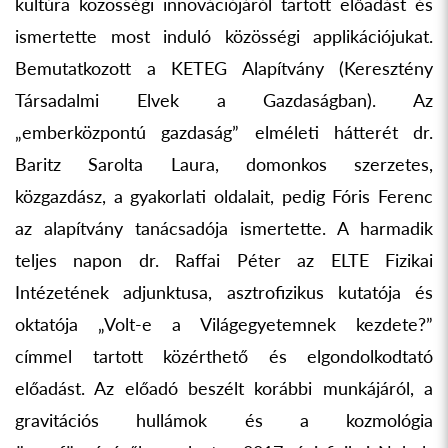
kultúra közösségi innovációjáról tartott előadást és
ismertette most induló közösségi applikációjukat.
Bemutatkozott a KETEG Alapítvány (Keresztény
Társadalmi Elvek a Gazdaságban). Az
„emberközpontú gazdaság” elméleti hátterét dr.
Baritz Sarolta Laura, domonkos szerzetes,
közgazdász, a gyakorlati oldalait, pedig Fóris Ferenc
az alapítvány tanácsadója ismertette. A harmadik
teljes napon dr. Raffai Péter az ELTE Fizikai
Intézetének adjunktusa, asztrofizikus kutatója és
oktatója „Volt-e a Világegyetemnek kezdete?”
címmel tartott közérthető és elgondolkodtató
előadást. Az előadó beszélt korábbi munkájáról, a
gravitációs hullámok és a kozmológia