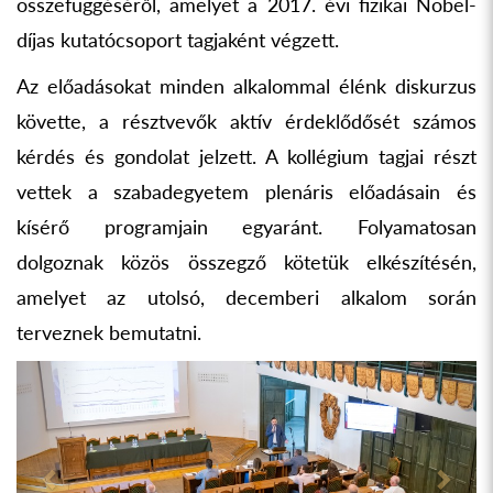
összefüggéséről, amelyet a 2017. évi fizikai Nobel-
díjas kutatócsoport tagjaként végzett.
Az előadásokat minden alkalommal élénk diskurzus
követte, a résztvevők aktív érdeklődősét számos
kérdés és gondolat jelzett. A kollégium tagjai részt
vettek a szabadegyetem plenáris előadásain és
kísérő programjain egyaránt. Folyamatosan
dolgoznak közös összegző kötetük elkészítésén,
amelyet az utolsó, decemberi alkalom során
terveznek bemutatni.
Previous
Next