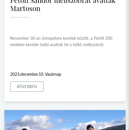
Petőfi Sándor mellszobrát avatták
Martoson
November 30-án ünnepélyes keretek között, a Petőfi 200
emlékév keretén belül avatták fel a költő mellszobrát.
2023.december.10. Vasárnap
BŐVEBBEN