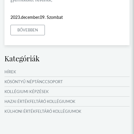
2023.december.09. Szombat
BŐVEBBEN
Kategóriák
HÍREK
KÖSÖNTYŰ NÉPTÁNCCSOPORT
KOLLÉGIUMI KÉPZÉSEK
HAZAI ÉRTÉKFELTÁRÓ KOLLÉGIUMOK
KÜLHONI ÉRTÉKFELTÁRÓ KOLLÉGIUMOK
MŰFORDÍTÓ ÉS ORSZÁGISMERETI TÁBOROK
VERSENYEK, VETÉLKEDŐK