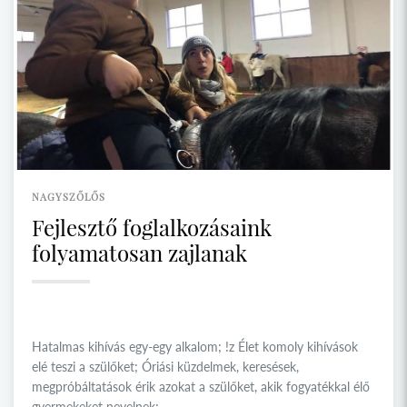
NAGYSZŐLŐS
Fejlesztő foglalkozásaink
folyamatosan zajlanak
Hatalmas kihívás egy-egy alkalom; !z Élet komoly kihívások
elé teszi a szülőket; Óriási küzdelmek, keresések,
megpróbáltatások érik azokat a szülőket, akik fogyatékkal élő
gyermekeket nevelnek;