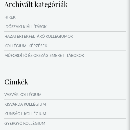
Archivált kategóriák
IDŐSZAKI KIÁLLÍTÁSOK
NYÁRI TÁBOROK
HÍREK
OKTATÁS, KULTÚRA
IDŐSZAKI KIÁLLÍTÁSOK
HAZAI ÉRTÉKFELTÁRÓ KOLLÉGIUMOK
KOLLÉGIUMI KÉPZÉSEK
MŰFORDÍTÓ ÉS ORSZÁGISMERETI TÁBOROK
NYÁRI TÁBOROK
Címkék
VASVÁR KOLLÉGIUM
KISVÁRDA KOLLÉGIUM
KUNSÁG I. KOLLÉGIUM
GYERGYÓ KOLLÉGIUM