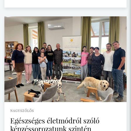
NAGYSZŐLŐS
Egészséges életmódról szóló
képzéssorozatunk szintén