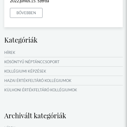
2022.június.15. Szerda
BŐVEBBEN
Kategóriák
HÍREK
KÖSÖNTYŰ NÉPTÁNCCSOPORT
KOLLÉGIUMI KÉPZÉSEK
HAZAI ÉRTÉKFELTÁRÓ KOLLÉGIUMOK
KÜLHONI ÉRTÉKFELTÁRÓ KOLLÉGIUMOK
MŰFORDÍTÓ ÉS ORSZÁGISMERETI TÁBOROK
VERSENYEK, VETÉLKEDŐK
Archivált kategóriák
IDŐSZAKI KIÁLLÍTÁSOK