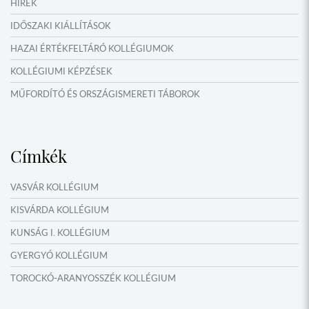
NYÁRI TÁBOROK
HÍREK
OKTATÁS, KULTÚRA
IDŐSZAKI KIÁLLÍTÁSOK
HAZAI ÉRTÉKFELTÁRÓ KOLLÉGIUMOK
KOLLÉGIUMI KÉPZÉSEK
MŰFORDÍTÓ ÉS ORSZÁGISMERETI TÁBOROK
NYÁRI TÁBOROK
Címkék
VASVÁR KOLLÉGIUM
KISVÁRDA KOLLÉGIUM
KUNSÁG I. KOLLÉGIUM
GYERGYÓ KOLLÉGIUM
TOROCKÓ-ARANYOSSZÉK KOLLÉGIUM
KOMÁROM KOLLÉGIUM