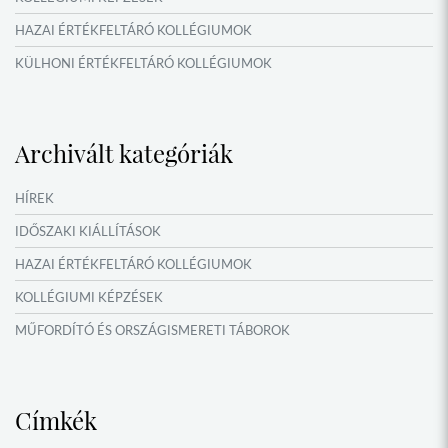
HAZAI ÉRTÉKFELTÁRÓ KOLLÉGIUMOK
KÜLHONI ÉRTÉKFELTÁRÓ KOLLÉGIUMOK
MŰFORDÍTÓ ÉS ORSZÁGISMERETI TÁBOROK
VERSENYEK, VETÉLKEDŐK
Archivált kategóriák
IDŐSZAKI KIÁLLÍTÁSOK
NYÁRI TÁBOROK
HÍREK
OKTATÁS, KULTÚRA
IDŐSZAKI KIÁLLÍTÁSOK
HAZAI ÉRTÉKFELTÁRÓ KOLLÉGIUMOK
KOLLÉGIUMI KÉPZÉSEK
MŰFORDÍTÓ ÉS ORSZÁGISMERETI TÁBOROK
NYÁRI TÁBOROK
Címkék