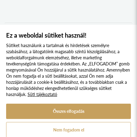
2021
BEREGI KOLLÉGIUM
2020
UNGI KOLLÉGIUM
2019
UGOCSAI KOLLÉGIUM
2018
Ez a weboldal sütiket használ!
1
2
3
4
5
MÁRAMAROSI KOLLÉGIUM
2017
Sütiket használunk a tartalmak és hirdetések személyre
DRÁVASZÖG ÉS SZLAVÓNIA KOLLÉGIUM
2016
szabásához, a látogatóink magasabb szintű kiszolgálásához, a
weboldalforgalmunk elemzéséhez, illetve marketing
TESSEDIK SÁMUEL KOLLÉGIUM
2015
tevékenységünk támogatása érdekében. Az „ELFOGADOM” gomb
megnyomásával Ön hozzájárul a sütik használatához. Amennyiben
AFRIKA KOLLÉGIUM
2014
Süti szabályzat
Adatvédelmi nyilatkozat
Ön nem fogadja el a süti beállításokat, azzal Ön nem adja
KELETI NYITÁS KOLLÉGIUM
2013
hozzájárulását a cookie-k beállításához, és a továbbiakban csak a
Jogi nyilatkozat
honlap működéshez elengedhetetlenül szükséges sütiket
IBERO-AMERICA KOLLÉGIUM
2012
használjuk.
Süti tájékoztató
© 2017 - 2026 NÉPFŐISKOLA ALAPÍTVÁNY, LAKITELEK. MINDEN JOG
KERKAI JENŐ KOLLÉGIUM
2011
FENNTARTVA.
DESIGNED & POWERED BY
POSITIVE ADAMSKY
SZENT-GYÖRGYI ALBERT KOLLÉGIUM
Összes elfogadás
2010
A Népfőiskola Alapítvány támogatója:
VARGA DOMOKOS KOLLÉGIUM
2009
Nem fogadom el
STEINDL IMRE PARLEMENTI KOLLÉGIUM
2008