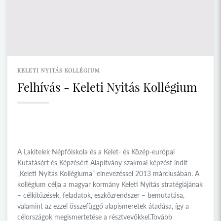
KELETI NYITÁS KOLLÉGIUM
Felhívás - Keleti Nyitás Kollégium
A Lakitelek Népfőiskola és a Kelet- és Közép-európai
Kutatásért és Képzésért Alapítvány szakmai képzést indít
„Keleti Nyitás Kollégiuma” elnevezéssel 2013 márciusában. A
kollégium célja a magyar kormány Keleti Nyitás stratégiájának
– célkitűzések, feladatok, eszközrendszer – bemutatása,
valamint az ezzel összefüggő alapismeretek átadása, így a
célországok megismertetése a résztvevőkkel.Tovább