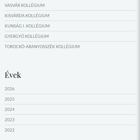
VASVÁR KOLLÉGIUM
KISVÁRDA KOLLÉGIUM
KUNSÁG I. KOLLÉGIUM
GYERGYÓ KOLLÉGIUM
TOROCKÓ-ARANYOSSZÉK KOLLÉGIUM
KOMÁROM KOLLÉGIUM
GYIMES KOLLÉGIUM
Évek
GARAM MENTI KOLLÉGIUM
ŐRVIDÉK KOLLÉGIUM
2026
MOLDVAI CSÁNGÓ KOLLÉGIUM
2025
HEGYKÖZ KOLLÉGIUM
2024
ZENTA KOLLÉGIUM
2023
NYUGAT-BÁCSKA KOLLÉGIUM
2022
MURAVIDÉK KOLLÉGIUM