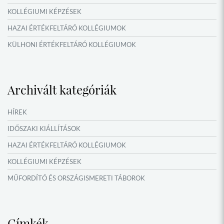
KOLLÉGIUMI KÉPZÉSEK
HAZAI ÉRTÉKFELTÁRÓ KOLLÉGIUMOK
KÜLHONI ÉRTÉKFELTÁRÓ KOLLÉGIUMOK
MŰFORDÍTÓ ÉS ORSZÁGISMERETI TÁBOROK
VERSENYEK, VETÉLKEDŐK
Archivált kategóriák
IDŐSZAKI KIÁLLÍTÁSOK
NYÁRI TÁBOROK
HÍREK
OKTATÁS, KULTÚRA
IDŐSZAKI KIÁLLÍTÁSOK
HAZAI ÉRTÉKFELTÁRÓ KOLLÉGIUMOK
KOLLÉGIUMI KÉPZÉSEK
MŰFORDÍTÓ ÉS ORSZÁGISMERETI TÁBOROK
NYÁRI TÁBOROK
Címkék