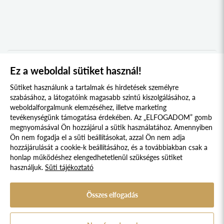
MURAVIDÉK KOLLÉGIUM
2021
BEREGI KOLLÉGIUM
2020
UNGI KOLLÉGIUM
2019
UGOCSAI KOLLÉGIUM
2018
Ez a weboldal sütiket használ!
1
2
3
4
5
MÁRAMAROSI KOLLÉGIUM
2017
Sütiket használunk a tartalmak és hirdetések személyre
DRÁVASZÖG ÉS SZLAVÓNIA KOLLÉGIUM
2016
szabásához, a látogatóink magasabb szintű kiszolgálásához, a
weboldalforgalmunk elemzéséhez, illetve marketing
TESSEDIK SÁMUEL KOLLÉGIUM
2015
tevékenységünk támogatása érdekében. Az „ELFOGADOM” gomb
megnyomásával Ön hozzájárul a sütik használatához. Amennyiben
AFRIKA KOLLÉGIUM
2014
Süti szabályzat
Adatvédelmi nyilatkozat
Ön nem fogadja el a süti beállításokat, azzal Ön nem adja
KELETI NYITÁS KOLLÉGIUM
2013
hozzájárulását a cookie-k beállításához, és a továbbiakban csak a
Jogi nyilatkozat
honlap működéshez elengedhetetlenül szükséges sütiket
IBERO-AMERICA KOLLÉGIUM
2012
használjuk.
Süti tájékoztató
© 2017 - 2026 NÉPFŐISKOLA ALAPÍTVÁNY, LAKITELEK. MINDEN JOG
KERKAI JENŐ KOLLÉGIUM
2011
FENNTARTVA.
DESIGNED & POWERED BY
POSITIVE ADAMSKY
SZENT-GYÖRGYI ALBERT KOLLÉGIUM
Összes elfogadás
2010
A Népfőiskola Alapítvány támogatója:
VARGA DOMOKOS KOLLÉGIUM
2009