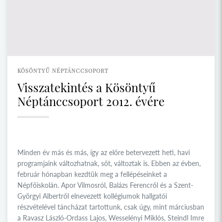
KÖSÖNTYŰ NÉPTÁNCCSOPORT
Visszatekintés a Kösöntyű
Néptánccsoport 2012. évére
Minden év más és más, így az előre betervezett heti, havi
programjaink változhatnak, sőt, változtak is. Ebben az évben,
február hónapban kezdtük meg a fellépéseinket a
Népfőiskolán. Apor Vilmosról, Balázs Ferencről és a Szent-
Györgyi Albertről elnevezett kollégiumok hallgatói
részvételével táncházat tartottunk, csak úgy, mint márciusban
a Ravasz László-Ordass Lajos, Wesselényi Miklós, Steindl Imre