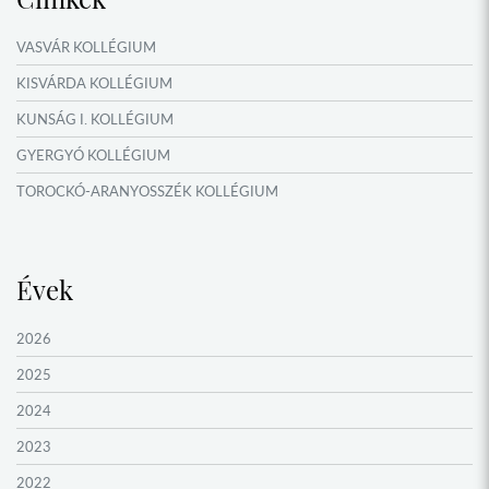
VASVÁR KOLLÉGIUM
KISVÁRDA KOLLÉGIUM
KUNSÁG I. KOLLÉGIUM
GYERGYÓ KOLLÉGIUM
TOROCKÓ-ARANYOSSZÉK KOLLÉGIUM
KOMÁROM KOLLÉGIUM
GYIMES KOLLÉGIUM
Évek
GARAM MENTI KOLLÉGIUM
ŐRVIDÉK KOLLÉGIUM
2026
MOLDVAI CSÁNGÓ KOLLÉGIUM
2025
HEGYKÖZ KOLLÉGIUM
2024
ZENTA KOLLÉGIUM
2023
NYUGAT-BÁCSKA KOLLÉGIUM
2022