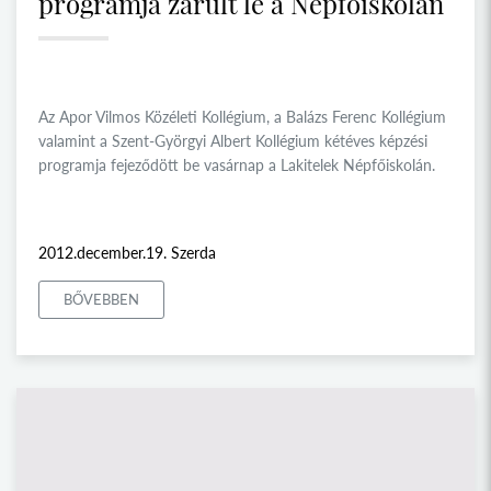
programja zárult le a Népfőiskolán
Az Apor Vilmos Közéleti Kollégium, a Balázs Ferenc Kollégium
valamint a Szent-Györgyi Albert Kollégium kétéves képzési
programja fejeződött be vasárnap a Lakitelek Népfőiskolán.
2012.december.19. Szerda
BŐVEBBEN