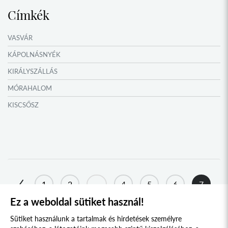
Címkék
VASVÁR
KÁPOLNÁSNYÉK
KIRÁLYSZÁLLÁS
MÓRAHALOM
KISCSŐSZ
MEZŐÖRS
AGYAGOSSZERGÉNY
TATA
TOKAJ
1
2
...
4
5
6
7
KONDOROS
Ez a weboldal sütiket használ!
8
9
10
...
14
15
NAGYSZŐLŐS
Sütiket használunk a tartalmak és hirdetések személyre
KOVÁSZNA